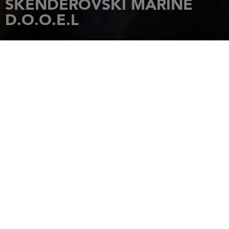
SKENDEROVSKI MARINE
D.O.O.E.L
主页
经销商
SKENDEROVSKI MARINE D.O.O.E.L
BUL SRBIJA 4
1000
SKOPJE MACEDOINE DU
NORD