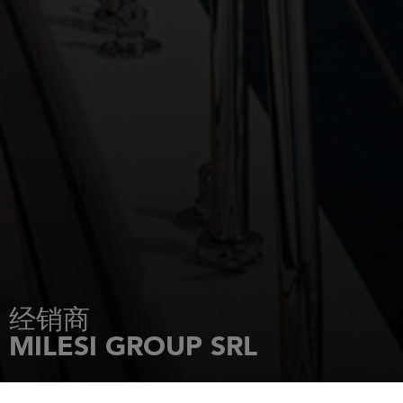
经销商
MILESI GROUP SRL