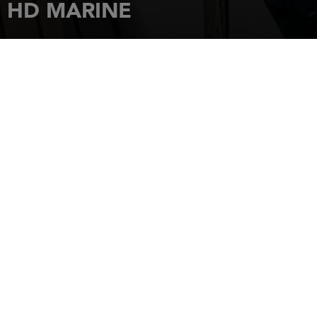
HD MARINE
主页
经销商
HD MARINE
120 place du Club Nautique
83704
SAINT RAPHAEL