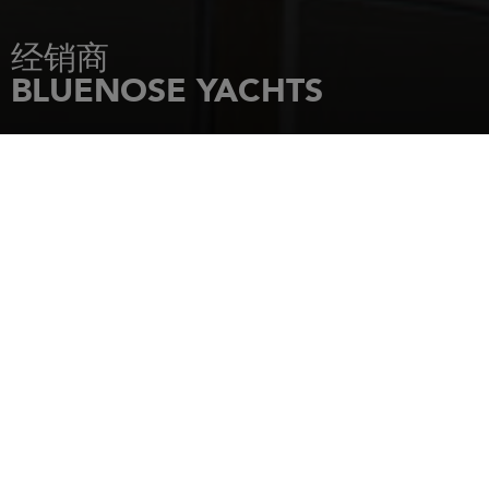
经销商
BLUENOSE YACHTS
主页
经销商
BLUENOSE YACHTS
8 Novelty Lane
Essex
,
Connecticut
,
06426
电话: 8605813403