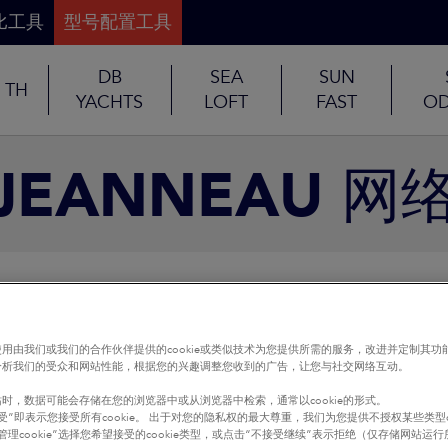
比工具
型号配置工具
DB
SEA
SUN
TH
YACHTS
LOFT
FAST
OD
JEANNEAU 网
用由我们或我们的合作伙伴提供的cookie或类似技术为您提供所需的服务，改进并定制其功
分析我们的受众和网站性能，根据您的兴趣调整您收到的广告，让您与社交网络互动。
时，数据可能会存储在您的浏览器中或从浏览器中检索，通常以cookie的形式。
受”即表示您接受所有cookie。 出于对您的隐私权的最大尊重，我们为您提供不授权某些类型co
管理cookie”选择您希望接受的cookie类型，或点击“不接受继续”表示拒绝（仅存储网站运