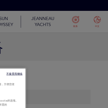
SUN
JEANNEAU
YSSEY
YACHTS
联系
中文
络
不接受而继续
能，方便您使
okie的选项。
行所需的