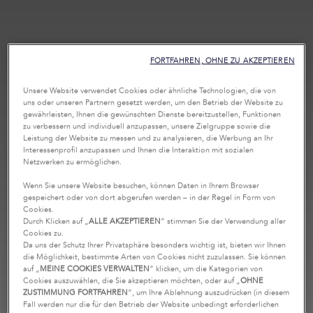
FORTFAHREN, OHNE ZU AKZEPTIEREN
Unsere Website verwendet Cookies oder ähnliche Technologien, die von
uns oder unseren Partnern gesetzt werden, um den Betrieb der Website zu
gewährleisten, Ihnen die gewünschten Dienste bereitzustellen, Funktionen
zu verbessern und individuell anzupassen, unsere Zielgruppe sowie die
Leistung der Website zu messen und zu analysieren, die Werbung an Ihr
Interessenprofil anzupassen und Ihnen die Interaktion mit sozialen
Netzwerken zu ermöglichen.
Wenn Sie unsere Website besuchen, können Daten in Ihrem Browser
gespeichert oder von dort abgerufen werden – in der Regel in Form von
Cookies.
Durch Klicken auf „
ALLE AKZEPTIEREN
“ stimmen Sie der Verwendung aller
Cookies zu.
Da uns der Schutz Ihrer Privatsphäre besonders wichtig ist, bieten wir Ihnen
die Möglichkeit, bestimmte Arten von Cookies nicht zuzulassen. Sie können
auf „
MEINE COOKIES VERWALTEN
“ klicken, um die Kategorien von
Cookies auszuwählen, die Sie akzeptieren möchten, oder auf „
OHNE
ZUSTIMMUNG FORTFAHREN
“, um Ihre Ablehnung auszudrücken (in diesem
Fall werden nur die für den Betrieb der Website unbedingt erforderlichen