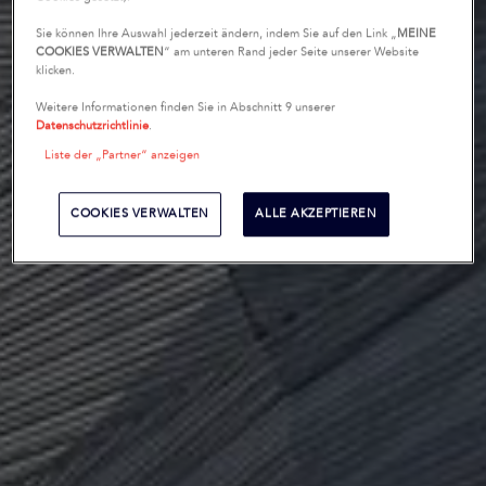
Sie können Ihre Auswahl jederzeit ändern, indem Sie auf den Link „
MEINE
COOKIES VERWALTEN
“ am unteren Rand jeder Seite unserer Website
klicken.
Weitere Informationen finden Sie in Abschnitt 9 unserer
Datenschutzrichtlinie
.
Liste der „Partner“ anzeigen
COOKIES VERWALTEN
ALLE AKZEPTIEREN