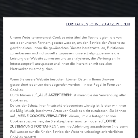
FORTFAHREN, OHNE ZU AKZEPTIEREN
Unsere Website verwendet Cookies oder ähnliche Technologien, die von
uns oder unseren Partnern gesetzt werden, um den Betrieb der Website zu
gewährleisten, Ihnen die gewünschten Dienste bereitzustellen, Funktionen
zu verbessern und individuell anzupassen, unsere Zielgruppe sowie die
Leistung der Website zu messen und zu analysieren, die Werbung an Ihr
Interessenprofil anzupassen und Ihnen die Interaktion mit sozialen
Netzwerken zu ermöglichen.
Wenn Sie unsere Website besuchen, können Daten in Ihrem Browser
gespeichert oder von dort abgerufen werden – in der Regel in Form von
Cookies.
Durch Klicken auf „
ALLE AKZEPTIEREN
“ stimmen Sie der Verwendung aller
Cookies zu.
Da uns der Schutz Ihrer Privatsphäre besonders wichtig ist, bieten wir Ihnen
die Möglichkeit, bestimmte Arten von Cookies nicht zuzulassen. Sie können
auf „
MEINE COOKIES VERWALTEN
“ klicken, um die Kategorien von
Cookies auszuwählen, die Sie akzeptieren möchten, oder auf „
OHNE
ZUSTIMMUNG FORTFAHREN
“, um Ihre Ablehnung auszudrücken (in diesem
Fall werden nur die für den Betrieb der Website unbedingt erforderlichen
Cookies gesetzt).