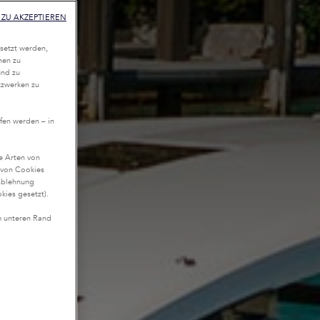
ZU AKZEPTIEREN
setzt werden,
nen zu
und zu
tzwerken zu
fen werden – in
te Arten von
n von Cookies
Ablehnung
kies gesetzt).
m unteren Rand