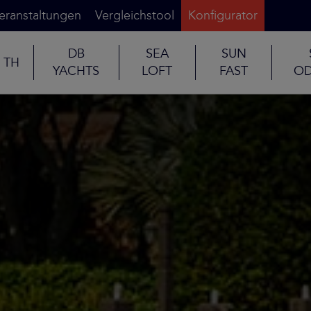
eranstaltungen
Vergleichstool
Konfigurator
DB
SEA
SUN
TH
YACHTS
LOFT
FAST
OD