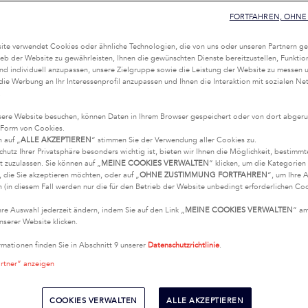
FORTFAHREN, OHNE 
te verwendet Cookies oder ähnliche Technologien, die von uns oder unseren Partnern ge
eb der Website zu gewährleisten, Ihnen die gewünschten Dienste bereitzustellen, Funktio
nd individuell anzupassen, unsere Zielgruppe sowie die Leistung der Website zu messen 
 die Werbung an Ihr Interessenprofil anzupassen und Ihnen die Interaktion mit sozialen Ne
.
ere Website besuchen, können Daten in Ihrem Browser gespeichert oder von dort abgeru
 Form von Cookies.
n auf „
ALLE AKZEPTIEREN
“ stimmen Sie der Verwendung aller Cookies zu.
chutz Ihrer Privatsphäre besonders wichtig ist, bieten wir Ihnen die Möglichkeit, bestimm
t zuzulassen. Sie können auf „
MEINE COOKIES VERWALTEN
“ klicken, um die Kategorie
 die Sie akzeptieren möchten, oder auf „
OHNE ZUSTIMMUNG FORTFAHREN
“, um Ihre 
 (in diesem Fall werden nur die für den Betrieb der Website unbedingt erforderlichen Coo
hre Auswahl jederzeit ändern, indem Sie auf den Link „
MEINE COOKIES VERWALTEN
“ a
nserer Website klicken.
rmationen finden Sie in Abschnitt 9 unserer
Datenschutzrichtlinie
.
artner“ anzeigen
COOKIES VERWALTEN
ALLE AKZEPTIEREN