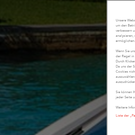
Unsere Websi
um den Betri
verbessern u
analysieren,
ermöglichen
Wenn Sie uns
der Regel in
Durch Klicke
Da uns der S
Cookies nich
auszuwählen,
auszudrücken
Sie können I
jeder Seite u
Weitere Info
Liste der „P