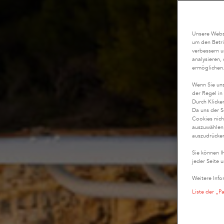
Unsere Websi
um den Betri
verbessern u
analysieren,
ermöglichen
Wenn Sie uns
der Regel in
Durch Klicke
Da uns der S
Cookies nich
auszuwählen,
auszudrücken
Sie können I
jeder Seite u
Weitere Info
Liste der „P