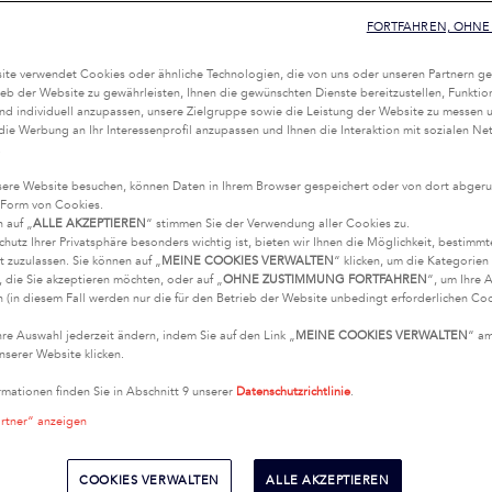
FORTFAHREN, OHNE 
te verwendet Cookies oder ähnliche Technologien, die von uns oder unseren Partnern ge
eb der Website zu gewährleisten, Ihnen die gewünschten Dienste bereitzustellen, Funktio
nd individuell anzupassen, unsere Zielgruppe sowie die Leistung der Website zu messen 
 die Werbung an Ihr Interessenprofil anzupassen und Ihnen die Interaktion mit sozialen Ne
.
ere Website besuchen, können Daten in Ihrem Browser gespeichert oder von dort abgeru
 Form von Cookies.
n auf „
ALLE AKZEPTIEREN
“ stimmen Sie der Verwendung aller Cookies zu.
chutz Ihrer Privatsphäre besonders wichtig ist, bieten wir Ihnen die Möglichkeit, bestimm
t zuzulassen. Sie können auf „
MEINE COOKIES VERWALTEN
“ klicken, um die Kategorie
 die Sie akzeptieren möchten, oder auf „
OHNE ZUSTIMMUNG FORTFAHREN
“, um Ihre 
 (in diesem Fall werden nur die für den Betrieb der Website unbedingt erforderlichen Coo
hre Auswahl jederzeit ändern, indem Sie auf den Link „
MEINE COOKIES VERWALTEN
“ a
nserer Website klicken.
rmationen finden Sie in Abschnitt 9 unserer
Datenschutzrichtlinie
.
artner“ anzeigen
COOKIES VERWALTEN
ALLE AKZEPTIEREN