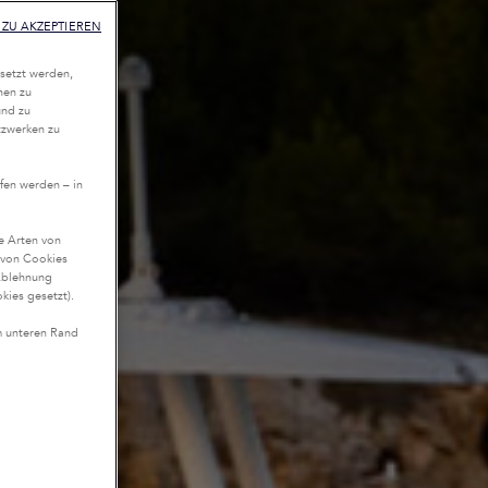
ZU AKZEPTIEREN
setzt werden,
nen zu
und zu
tzwerken zu
fen werden – in
te Arten von
n von Cookies
Ablehnung
kies gesetzt).
m unteren Rand