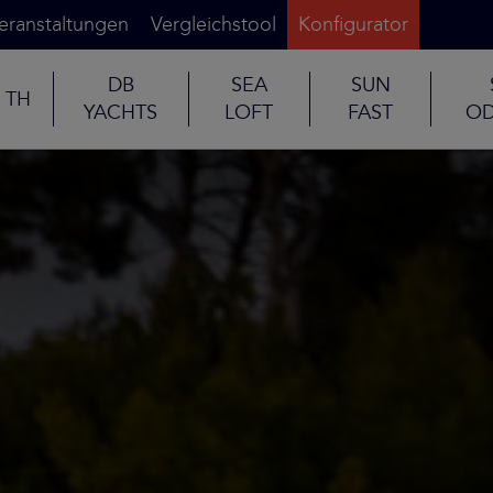
eranstaltungen
Vergleichstool
Konfigurator
DB
SEA
SUN
TH
YACHTS
LOFT
FAST
OD