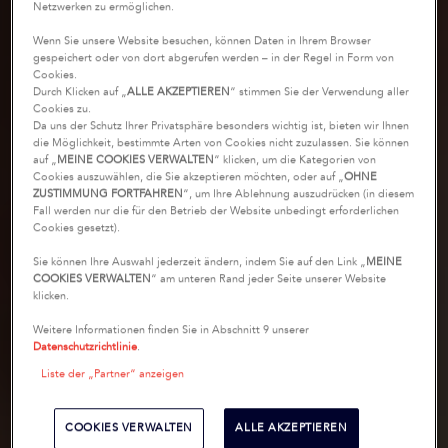
Netzwerken zu ermöglichen.
Wenn Sie unsere Website besuchen, können Daten in Ihrem Browser
gespeichert oder von dort abgerufen werden – in der Regel in Form von
Cookies.
Durch Klicken auf „
ALLE AKZEPTIEREN
“ stimmen Sie der Verwendung aller
Cookies zu.
Da uns der Schutz Ihrer Privatsphäre besonders wichtig ist, bieten wir Ihnen
die Möglichkeit, bestimmte Arten von Cookies nicht zuzulassen. Sie können
auf „
MEINE COOKIES VERWALTEN
“ klicken, um die Kategorien von
Cookies auszuwählen, die Sie akzeptieren möchten, oder auf „
OHNE
ZUSTIMMUNG FORTFAHREN
“, um Ihre Ablehnung auszudrücken (in diesem
Fall werden nur die für den Betrieb der Website unbedingt erforderlichen
Cookies gesetzt).
Sie können Ihre Auswahl jederzeit ändern, indem Sie auf den Link „
MEINE
COOKIES VERWALTEN
“ am unteren Rand jeder Seite unserer Website
klicken.
Weitere Informationen finden Sie in Abschnitt 9 unserer
Datenschutzrichtlinie
.
Liste der „Partner“ anzeigen
COOKIES VERWALTEN
ALLE AKZEPTIEREN