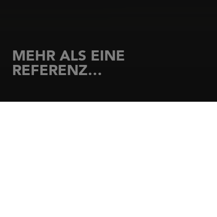
MEHR ALS EINE
REFERENZ…
STARTSEITE
MOTORBOOTE
MERRY FISHER
MERRY FISHER
Unkomplizierte und erschwingliche Auszeiten vom
Alltag! Die Merry Fisher laden das ganze Jahr über
zu zahlreichen Ausflügen auf dem Meer ein und
sorgen für Abwechslung auf dem Wasser:
Familienausflüge, Wochenendtrips, Angeln,
Schnorcheln... Die vielseitigen, sicheren und
leistungsstarken Begleiter für sämtliche