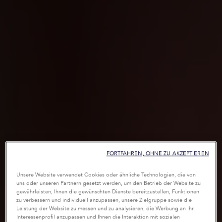
FORTFAHREN, OHNE ZU AKZEPTIEREN
Unsere Website verwendet Cookies oder ähnliche Technologien, die von
uns oder unseren Partnern gesetzt werden, um den Betrieb der Website zu
gewährleisten, Ihnen die gewünschten Dienste bereitzustellen, Funktionen
zu verbessern und individuell anzupassen, unsere Zielgruppe sowie die
Leistung der Website zu messen und zu analysieren, die Werbung an Ihr
Interessenprofil anzupassen und Ihnen die Interaktion mit sozialen