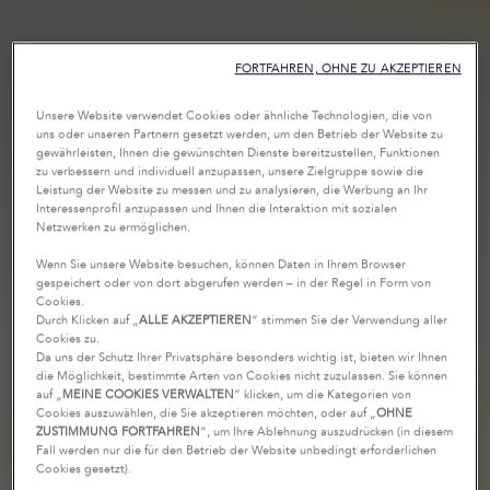
FORTFAHREN, OHNE ZU AKZEPTIEREN
Unsere Website verwendet Cookies oder ähnliche Technologien, die von
uns oder unseren Partnern gesetzt werden, um den Betrieb der Website zu
gewährleisten, Ihnen die gewünschten Dienste bereitzustellen, Funktionen
zu verbessern und individuell anzupassen, unsere Zielgruppe sowie die
Leistung der Website zu messen und zu analysieren, die Werbung an Ihr
Interessenprofil anzupassen und Ihnen die Interaktion mit sozialen
Netzwerken zu ermöglichen.
Wenn Sie unsere Website besuchen, können Daten in Ihrem Browser
gespeichert oder von dort abgerufen werden – in der Regel in Form von
Cookies.
Durch Klicken auf „
ALLE AKZEPTIEREN
“ stimmen Sie der Verwendung aller
Cookies zu.
Da uns der Schutz Ihrer Privatsphäre besonders wichtig ist, bieten wir Ihnen
die Möglichkeit, bestimmte Arten von Cookies nicht zuzulassen. Sie können
auf „
MEINE COOKIES VERWALTEN
“ klicken, um die Kategorien von
Cookies auszuwählen, die Sie akzeptieren möchten, oder auf „
OHNE
ZUSTIMMUNG FORTFAHREN
“, um Ihre Ablehnung auszudrücken (in diesem
Fall werden nur die für den Betrieb der Website unbedingt erforderlichen
Cookies gesetzt).