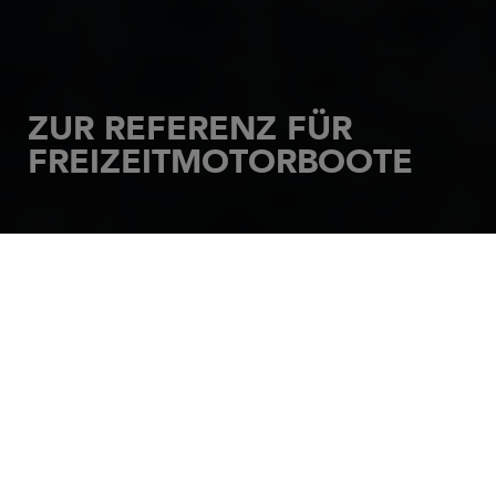
ZUR REFERENZ FÜR
FREIZEITMOTORBOOTE
STARTSEITE
MOTORBOOTE
CAP CAMARAT
Diese Modellreihe ist der ideale Begleiter für
Ausflüge auf dem Wasser, unter der Sonne, mit
frischer Brise im Haar. Die Serie Cap Camarat sorgt
für Vergnügen und Emotionen auf See: süßes
Nichtstun und Genießen, Abenteuer und
Geschwindigkeit, Wassersportaktivitäten und
gesellige Momente… Diese schnellen und sicheren