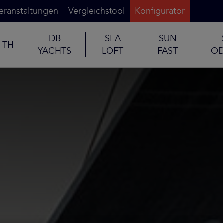
eranstaltungen
Vergleichstool
Konfigurator
DB
SEA
SUN
TH
YACHTS
LOFT
FAST
OD