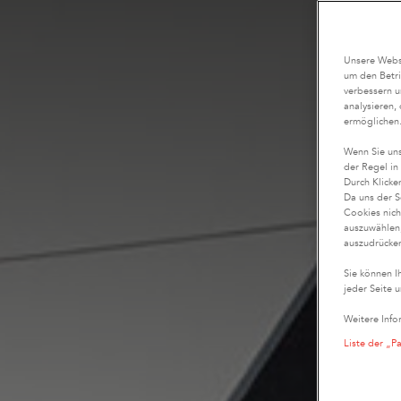
Unsere Websi
um den Betri
verbessern u
analysieren,
ermöglichen
Wenn Sie uns
der Regel in
Durch Klicke
Da uns der S
Cookies nich
auszuwählen,
auszudrücken
Sie können I
jeder Seite u
Weitere Info
Liste der „P