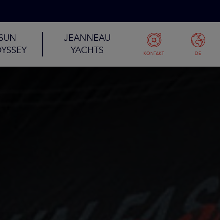
SUN
JEANNEAU
YSSEY
YACHTS
KONTAKT
DE