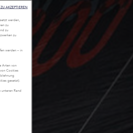
ZU AKZEPTIEREN
setzt werden,
nen zu
und zu
tzwerken zu
fen werden – in
te Arten von
n von Cookies
Ablehnung
kies gesetzt).
m unteren Rand