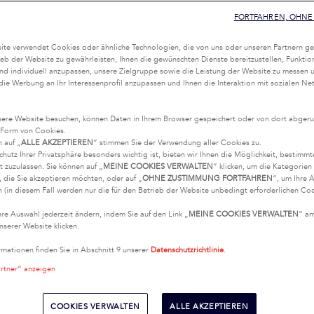
FORTFAHREN, OHNE 
te verwendet Cookies oder ähnliche Technologien, die von uns oder unseren Partnern ge
eb der Website zu gewährleisten, Ihnen die gewünschten Dienste bereitzustellen, Funktio
nd individuell anzupassen, unsere Zielgruppe sowie die Leistung der Website zu messen 
 die Werbung an Ihr Interessenprofil anzupassen und Ihnen die Interaktion mit sozialen Ne
.
ere Website besuchen, können Daten in Ihrem Browser gespeichert oder von dort abgeru
 Form von Cookies.
n auf „
ALLE AKZEPTIEREN
“ stimmen Sie der Verwendung aller Cookies zu.
chutz Ihrer Privatsphäre besonders wichtig ist, bieten wir Ihnen die Möglichkeit, bestimm
t zuzulassen. Sie können auf „
MEINE COOKIES VERWALTEN
“ klicken, um die Kategorie
 die Sie akzeptieren möchten, oder auf „
OHNE ZUSTIMMUNG FORTFAHREN
“, um Ihre 
 (in diesem Fall werden nur die für den Betrieb der Website unbedingt erforderlichen Coo
hre Auswahl jederzeit ändern, indem Sie auf den Link „
MEINE COOKIES VERWALTEN
“ a
nserer Website klicken.
rmationen finden Sie in Abschnitt 9 unserer
Datenschutzrichtlinie
.
artner“ anzeigen
COOKIES VERWALTEN
ALLE AKZEPTIEREN