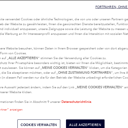
FORTFAHREN, OHNE 
te verwendet Cookies oder ähnliche Technologien, die von uns oder unseren Partnern ge
eb der Website zu gewährleisten, Ihnen die gewünschten Dienste bereitzustellen, Funktio
nd individuell anzupassen, unsere Zielgruppe sowie die Leistung der Website zu messen 
 die Werbung an Ihr Interessenprofil anzupassen und Ihnen die Interaktion mit sozialen Ne
.
ere Website besuchen, können Daten in Ihrem Browser gespeichert oder von dort abgeru
 Form von Cookies.
n auf „
ALLE AKZEPTIEREN
“ stimmen Sie der Verwendung aller Cookies zu.
chutz Ihrer Privatsphäre besonders wichtig ist, bieten wir Ihnen die Möglichkeit, bestimm
t zuzulassen. Sie können auf „
MEINE COOKIES VERWALTEN
“ klicken, um die Kategorie
 die Sie akzeptieren möchten, oder auf „
OHNE ZUSTIMMUNG FORTFAHREN
“, um Ihre 
 (in diesem Fall werden nur die für den Betrieb der Website unbedingt erforderlichen Coo
hre Auswahl jederzeit ändern, indem Sie auf den Link „
MEINE COOKIES VERWALTEN
“ a
nserer Website klicken.
rmationen finden Sie in Abschnitt 9 unserer
Datenschutzrichtlinie
.
artner“ anzeigen
COOKIES VERWALTEN
ALLE AKZEPTIEREN