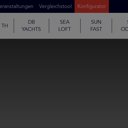
eranstaltungen
Vergleichstool
Konfigurator
DB
SEA
SUN
TH
YACHTS
LOFT
FAST
OD