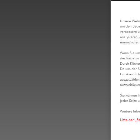
Unsere Websi
um den Betri
verbessern u
analysieren,
ermöglichen
Wenn Sie uns
der Regel in
Durch Klicke
Da uns der S
Cookies nich
auszuwählen,
auszudrücken
Sie können I
jeder Seite u
Weitere Info
Liste der „P