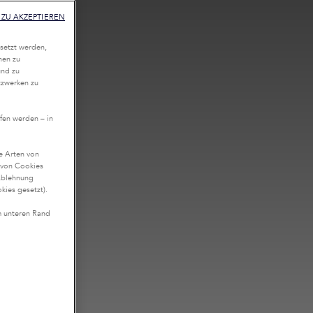
ZU AKZEPTIEREN
setzt werden,
nen zu
und zu
tzwerken zu
fen werden – in
te Arten von
n von Cookies
Ablehnung
kies gesetzt).
m unteren Rand