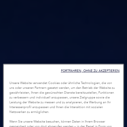
FORTFAHREN, OHNE ZU AKZEPTIEREN
Unsere Website verwendet Cookies oder ähnliche Technologien, die von
uns oder unseren Partnern gesetzt werden, um den Betrieb der Website zu
gewährleisten, Ihnen die gewünschten Dienste bereitzustellen, Funktionen
zu verbessern und individuell anzupassen, unsere Zielgruppe sowie die
Leistung der Website zu messen und zu analysieren, die Werbung an Ihr
Interessenprofil anzupassen und Ihnen die Interaktion mit sozialen
Netzwerken zu ermöglichen.
Wenn Sie unsere Website besuchen, können Daten in Ihrem Browser
gespeichert oder von dort abgerufen werden – in der Regel in Form von