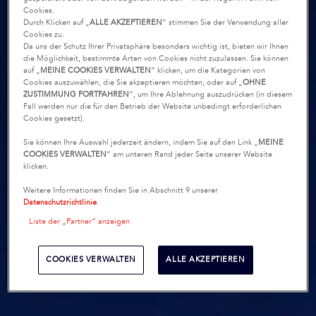
Cookies.
Durch Klicken auf „
ALLE AKZEPTIEREN
“ stimmen Sie der Verwendung aller
Cookies zu.
Da uns der Schutz Ihrer Privatsphäre besonders wichtig ist, bieten wir Ihnen
die Möglichkeit, bestimmte Arten von Cookies nicht zuzulassen. Sie können
auf „
MEINE COOKIES VERWALTEN
“ klicken, um die Kategorien von
Cookies auszuwählen, die Sie akzeptieren möchten, oder auf „
OHNE
ZUSTIMMUNG FORTFAHREN
“, um Ihre Ablehnung auszudrücken (in diesem
Fall werden nur die für den Betrieb der Website unbedingt erforderlichen
Cookies gesetzt).
Sie können Ihre Auswahl jederzeit ändern, indem Sie auf den Link „
MEINE
COOKIES VERWALTEN
“ am unteren Rand jeder Seite unserer Website
klicken.
Weitere Informationen finden Sie in Abschnitt 9 unserer
Datenschutzrichtlinie
.
Liste der „Partner“ anzeigen
COOKIES VERWALTEN
ALLE AKZEPTIEREN