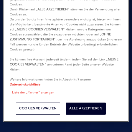
Cookies.
Durch Klicken auf „
ALLE AKZEPTIEREN
“ stimmen Sie der Verwendung aller
Cookies zu.
Da uns der Schutz Ihrer Privatsphäre besonders wichtig ist, bieten wir Ihnen
die Möglichkeit, bestimmte Arten von Cookies nicht zuzulassen. Sie können
auf „
MEINE COOKIES VERWALTEN
“ klicken, um die Kategorien von
Cookies auszuwählen, die Sie akzeptieren möchten, oder auf „
OHNE
ZUSTIMMUNG FORTFAHREN
“, um Ihre Ablehnung auszudrücken (in diesem
Fall werden nur die für den Betrieb der Website unbedingt erforderlichen
Cookies gesetzt).
Sie können Ihre Auswahl jederzeit ändern, indem Sie auf den Link „
MEINE
COOKIES VERWALTEN
“ am unteren Rand jeder Seite unserer Website
klicken.
Weitere Informationen finden Sie in Abschnitt 9 unserer
Datenschutzrichtlinie
.
Liste der „Partner“ anzeigen
COOKIES VERWALTEN
ALLE AKZEPTIEREN