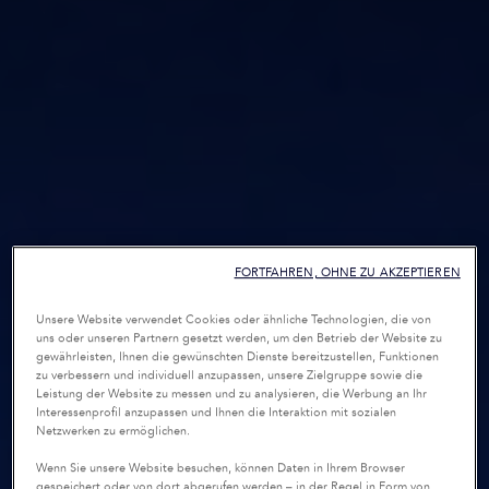
FORTFAHREN, OHNE ZU AKZEPTIEREN
Unsere Website verwendet Cookies oder ähnliche Technologien, die von
uns oder unseren Partnern gesetzt werden, um den Betrieb der Website zu
gewährleisten, Ihnen die gewünschten Dienste bereitzustellen, Funktionen
zu verbessern und individuell anzupassen, unsere Zielgruppe sowie die
Leistung der Website zu messen und zu analysieren, die Werbung an Ihr
Interessenprofil anzupassen und Ihnen die Interaktion mit sozialen
Netzwerken zu ermöglichen.
Wenn Sie unsere Website besuchen, können Daten in Ihrem Browser
gespeichert oder von dort abgerufen werden – in der Regel in Form von