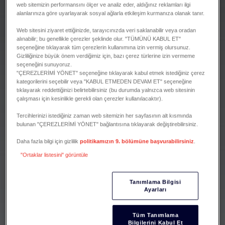
web sitemizin performansını ölçer ve analiz eder, aldığınız reklamları ilgi
alanlarınıza göre uyarlayarak sosyal ağlarla etkileşim kurmanıza olanak tanır.
Web sitesini ziyaret ettiğinizde, tarayıcınızda veri saklanabilir veya oradan
alınabilir; bu genellikle çerezler şeklinde olur. "TÜMÜNÜ KABUL ET"
seçeneğine tıklayarak tüm çerezlerin kullanımına izin vermiş olursunuz.
Gizliliğinize büyük önem verdiğimiz için, bazı çerez türlerine izin vermeme
seçeneğini sunuyoruz.
"ÇEREZLERİMİ YÖNET" seçeneğine tıklayarak kabul etmek istediğiniz çerez
kategorilerini seçebilir veya "KABUL ETMEDEN DEVAM ET" seçeneğine
tıklayarak reddettiğinizi belirtebilirsiniz (bu durumda yalnızca web sitesinin
çalışması için kesinlikle gerekli olan çerezler kullanılacaktır).
Tercihlerinizi istediğiniz zaman web sitemizin her sayfasının alt kısmında
bulunan "ÇEREZLERİMİ YÖNET" bağlantısına tıklayarak değiştirebilirsiniz.
Daha fazla bilgi için gizlilik
politikamızın 9. bölümüne başvurabilirsiniz
.
"Ortaklar listesini" görüntüle
Tanımlama Bilgisi
Ayarları
Tüm Tanımlama
Bilgilerini Kabul Et