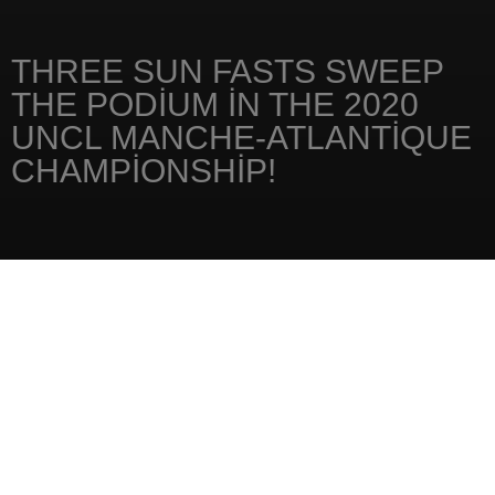
THREE SUN FASTS SWEEP
THE PODIUM IN THE 2020
UNCL MANCHE-ATLANTIQUE
CHAMPIONSHIP!
ANA SAYFA
HABERLER
THREE SUN FASTS SWEEP THE PODIUM IN THE 2020 UNCL MANCHE-
ATLANTIQUE CHAMPIONSHIP!
14 Ekim 2020
FOLLOWING THE DECISIVE RESULTS OF
THE SPI OUEST-FRANCE, THE SUN FAST