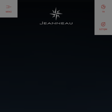
MENÜ
TR
İLETIŞIM