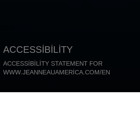
ACCESSIBILITY
ACCESSIBILITY STATEMENT FOR
WWW.JEANNEAUAMERICA.COM/EN
ANA SAYFA
YASAL UYARI
JEANNEAU is committed to ensuring digital
accessibility for people with disabilities. We are
continually improving the user experience for