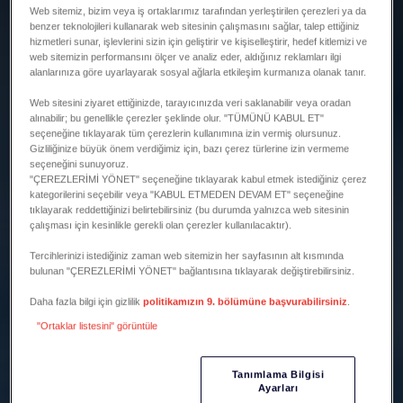
Web sitemiz, bizim veya iş ortaklarımız tarafından yerleştirilen çerezleri ya da
benzer teknolojileri kullanarak web sitesinin çalışmasını sağlar, talep ettiğiniz
hizmetleri sunar, işlevlerini sizin için geliştirir ve kişiselleştirir, hedef kitlemizi ve
web sitemizin performansını ölçer ve analiz eder, aldığınız reklamları ilgi
alanlarınıza göre uyarlayarak sosyal ağlarla etkileşim kurmanıza olanak tanır.
Web sitesini ziyaret ettiğinizde, tarayıcınızda veri saklanabilir veya oradan
alınabilir; bu genellikle çerezler şeklinde olur. "TÜMÜNÜ KABUL ET"
seçeneğine tıklayarak tüm çerezlerin kullanımına izin vermiş olursunuz.
Gizliliğinize büyük önem verdiğimiz için, bazı çerez türlerine izin vermeme
seçeneğini sunuyoruz.
"ÇEREZLERİMİ YÖNET" seçeneğine tıklayarak kabul etmek istediğiniz çerez
kategorilerini seçebilir veya "KABUL ETMEDEN DEVAM ET" seçeneğine
tıklayarak reddettiğinizi belirtebilirsiniz (bu durumda yalnızca web sitesinin
çalışması için kesinlikle gerekli olan çerezler kullanılacaktır).
Tercihlerinizi istediğiniz zaman web sitemizin her sayfasının alt kısmında
bulunan "ÇEREZLERİMİ YÖNET" bağlantısına tıklayarak değiştirebilirsiniz.
Daha fazla bilgi için gizlilik
politikamızın 9. bölümüne başvurabilirsiniz
.
"Ortaklar listesini" görüntüle
Tanımlama Bilgisi
Ayarları