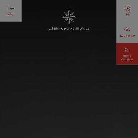
MENÜ
TR
KARŞILAŞTIR
MODEL
OLUŞTUR