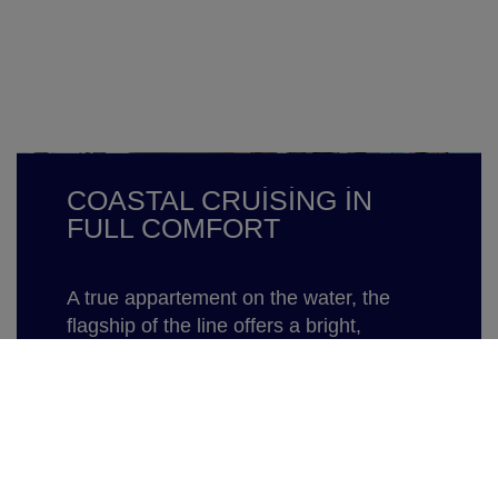
COASTAL CRUISING IN
FULL COMFORT
A true appartement on the water, the
flagship of the line offers a bright,
magnificent living space, from the
wheelhouse to the cockpit, with a 360°
view of the sea and two opening
sunroofs. The U-shaped galley,
connecting interior and exterior spaces,
becomes a gathering place while