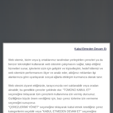
Kabul Etmeden Devam Et
Web sitemiz, bizim veya iş ortaklarımız tarafından yerleştirilen çerezleri ya da
benzer teknolojileri kullanarak web sitesinin çalışmasını sağlar, talep ettiğiniz
hizmetleri sunar, işlevlerini sizin için geliştirir ve kişiselleştirir, hedef kitlemizi ve
web sitemizin performansını ölçer ve analiz eder, aldığınız reklamları ilgi
alanlarınıza göre uyarlayarak sosyal ağlarla etkileşim kurmanıza olanak tanır.
Web sitesini ziyaret ettiğinizde, tarayıcınızda veri saklanabilir veya oradan
alınabilir; bu genellikle çerezler şeklinde olur. "TÜMÜNÜ KABUL ET"
seçeneğine tıklayarak tüm çerezlerin kullanımına izin vermiş olursunuz.
Gizliliğinize büyük önem verdiğimiz için, bazı çerez türlerine izin vermeme
seçeneğini sunuyoruz.
"ÇEREZLERİMİ YÖNET" seçeneğine tıklayarak kabul etmek istediğiniz çerez
kategorilerini seçebilir veya "KABUL ETMEDEN DEVAM ET" seçeneğine