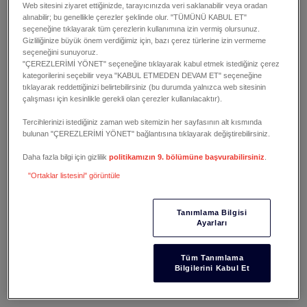
SORUM VAR
Web sitesini ziyaret ettiğinizde, tarayıcınızda veri saklanabilir veya oradan
alınabilir; bu genellikle çerezler şeklinde olur. "TÜMÜNÜ KABUL ET"
seçeneğine tıklayarak tüm çerezlerin kullanımına izin vermiş olursunuz.
Gizliliğinize büyük önem verdiğimiz için, bazı çerez türlerine izin vermeme
seçeneğini sunuyoruz.
"ÇEREZLERİMİ YÖNET" seçeneğine tıklayarak kabul etmek istediğiniz çerez
kategorilerini seçebilir veya "KABUL ETMEDEN DEVAM ET" seçeneğine
tıklayarak reddettiğinizi belirtebilirsiniz (bu durumda yalnızca web sitesinin
çalışması için kesinlikle gerekli olan çerezler kullanılacaktır).
Tercihlerinizi istediğiniz zaman web sitemizin her sayfasının alt kısmında
bulunan "ÇEREZLERİMİ YÖNET" bağlantısına tıklayarak değiştirebilirsiniz.
BIR DENEME SEYIRLERI
BROŞÜR TALEP EDIN
TALEP EDIN
Daha fazla bilgi için gizlilik
politikamızın 9. bölümüne başvurabilirsiniz
.
"Ortaklar listesini" görüntüle
Tanımlama Bilgisi
Ayarları
TEKNIK BIR SORUM
Tüm Tanımlama
Bilgilerini Kabul Et
VAR