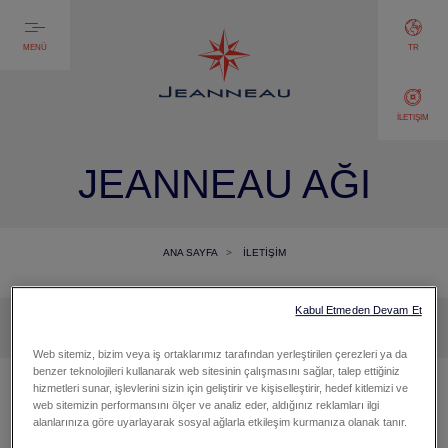
MENÜ
TR
İLETIŞIM
JEANNEAU AĞI
ANA SAYFA
İLETIŞIM
Kabul Etmeden Devam Et
Web sitemiz, bizim veya iş ortaklarımız tarafından yerleştirilen çerezleri ya da
benzer teknolojileri kullanarak web sitesinin çalışmasını sağlar, talep ettiğiniz
hizmetleri sunar, işlevlerini sizin için geliştirir ve kişiselleştirir, hedef kitlemizi ve
SATIŞLA ILGILI BIR
web sitemizin performansını ölçer ve analiz eder, aldığınız reklamları ilgi
alanlarınıza göre uyarlayarak sosyal ağlarla etkileşim kurmanıza olanak tanır.