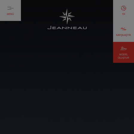
MENÜ
TR
KARŞILAŞTIR
MODEL
OLUŞTUR