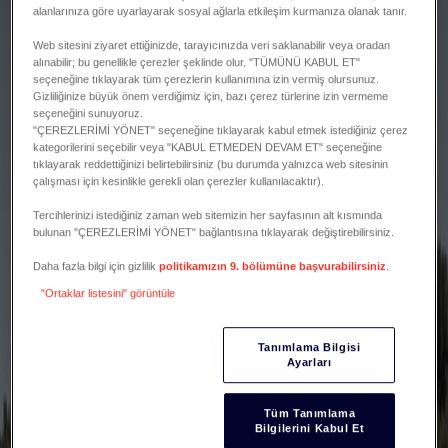
alanlarınıza göre uyarlayarak sosyal ağlarla etkileşim kurmanıza olanak tanır.
Web sitesini ziyaret ettiğinizde, tarayıcınızda veri saklanabilir veya oradan
alınabilir; bu genellikle çerezler şeklinde olur. "TÜMÜNÜ KABUL ET"
seçeneğine tıklayarak tüm çerezlerin kullanımına izin vermiş olursunuz.
Gizliliğinize büyük önem verdiğimiz için, bazı çerez türlerine izin vermeme
seçeneğini sunuyoruz.
"ÇEREZLERİMİ YÖNET" seçeneğine tıklayarak kabul etmek istediğiniz çerez
kategorilerini seçebilir veya "KABUL ETMEDEN DEVAM ET" seçeneğine
tıklayarak reddettiğinizi belirtebilirsiniz (bu durumda yalnızca web sitesinin
çalışması için kesinlikle gerekli olan çerezler kullanılacaktır).
Tercihlerinizi istediğiniz zaman web sitemizin her sayfasının alt kısmında
bulunan "ÇEREZLERİMİ YÖNET" bağlantısına tıklayarak değiştirebilirsiniz.
Daha fazla bilgi için gizlilik
politikamızın 9. bölümüne başvurabilirsiniz
.
"Ortaklar listesini" görüntüle
Tanımlama Bilgisi
Ayarları
Tüm Tanımlama
Bilgilerini Kabul Et