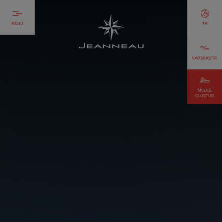
MENÜ
TR
KARŞILAŞTIR
MODEL
OLUŞTUR