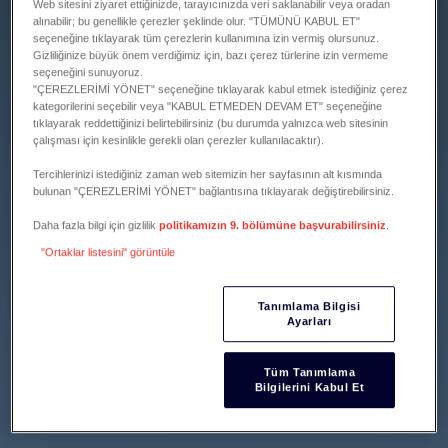
Web sitesini ziyaret ettiğinizde, tarayıcınızda veri saklanabilir veya oradan
alınabilir; bu genellikle çerezler şeklinde olur. "TÜMÜNÜ KABUL ET"
seçeneğine tıklayarak tüm çerezlerin kullanımına izin vermiş olursunuz.
Gizliliğinize büyük önem verdiğimiz için, bazı çerez türlerine izin vermeme
seçeneğini sunuyoruz.
"ÇEREZLERİMİ YÖNET" seçeneğine tıklayarak kabul etmek istediğiniz çerez
kategorilerini seçebilir veya "KABUL ETMEDEN DEVAM ET" seçeneğine
tıklayarak reddettiğinizi belirtebilirsiniz (bu durumda yalnızca web sitesinin
çalışması için kesinlikle gerekli olan çerezler kullanılacaktır).
Tercihlerinizi istediğiniz zaman web sitemizin her sayfasının alt kısmında
bulunan "ÇEREZLERİMİ YÖNET" bağlantısına tıklayarak değiştirebilirsiniz.
Daha fazla bilgi için gizlilik
politikamızın 9. bölümüne başvurabilirsiniz
.
"Ortaklar listesini" görüntüle
Tanımlama Bilgisi
Ayarları
Tüm Tanımlama
Bilgilerini Kabul Et