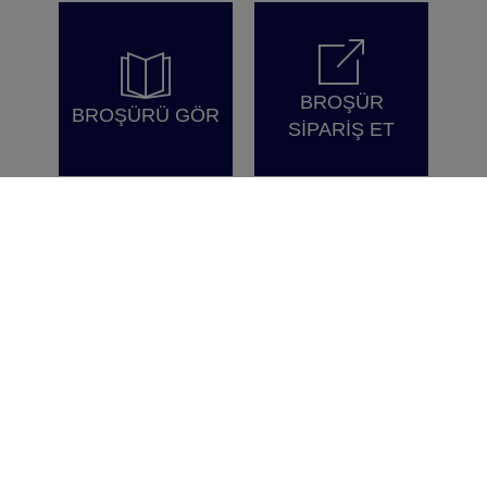
BROŞÜR
BROŞÜRÜ GÖR
SİPARİŞ ET
A NEW IDENTITY, WITH
THE “INTEGRAL