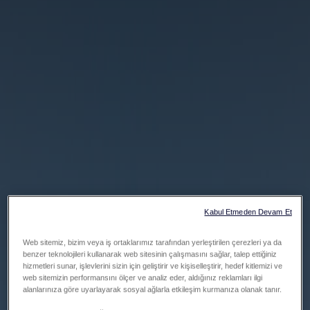
Kabul Etmeden Devam Et
Web sitemiz, bizim veya iş ortaklarımız tarafından yerleştirilen çerezleri ya da
benzer teknolojileri kullanarak web sitesinin çalışmasını sağlar, talep ettiğiniz
hizmetleri sunar, işlevlerini sizin için geliştirir ve kişiselleştirir, hedef kitlemizi ve
web sitemizin performansını ölçer ve analiz eder, aldığınız reklamları ilgi
alanlarınıza göre uyarlayarak sosyal ağlarla etkileşim kurmanıza olanak tanır.