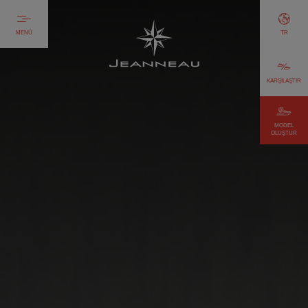
MENÜ
TR
KARŞILAŞTIR
MODEL
OLUŞTUR