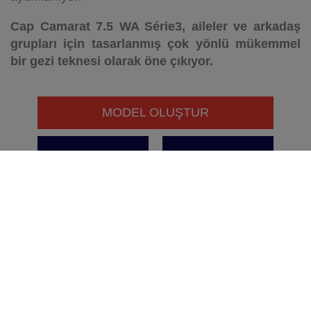
Cap Camarat 7.5 WA Série3, aileler ve arkadaş
grupları için tasarlanmış çok yönlü mükemmel
bir gezi teknesi olarak öne çıkıyor.
MODEL OLUŞTUR
BROŞÜR
BROŞÜRÜ GÖR
SİPARİŞ ET