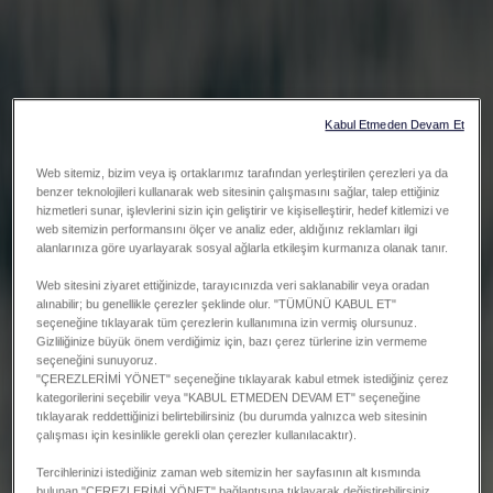
Kabul Etmeden Devam Et
Web sitemiz, bizim veya iş ortaklarımız tarafından yerleştirilen çerezleri ya da
benzer teknolojileri kullanarak web sitesinin çalışmasını sağlar, talep ettiğiniz
hizmetleri sunar, işlevlerini sizin için geliştirir ve kişiselleştirir, hedef kitlemizi ve
web sitemizin performansını ölçer ve analiz eder, aldığınız reklamları ilgi
alanlarınıza göre uyarlayarak sosyal ağlarla etkileşim kurmanıza olanak tanır.
Web sitesini ziyaret ettiğinizde, tarayıcınızda veri saklanabilir veya oradan
alınabilir; bu genellikle çerezler şeklinde olur. "TÜMÜNÜ KABUL ET"
seçeneğine tıklayarak tüm çerezlerin kullanımına izin vermiş olursunuz.
Gizliliğinize büyük önem verdiğimiz için, bazı çerez türlerine izin vermeme
seçeneğini sunuyoruz.
"ÇEREZLERİMİ YÖNET" seçeneğine tıklayarak kabul etmek istediğiniz çerez
kategorilerini seçebilir veya "KABUL ETMEDEN DEVAM ET" seçeneğine
tıklayarak reddettiğinizi belirtebilirsiniz (bu durumda yalnızca web sitesinin
çalışması için kesinlikle gerekli olan çerezler kullanılacaktır).
Tercihlerinizi istediğiniz zaman web sitemizin her sayfasının alt kısmında
bulunan "ÇEREZLERİMİ YÖNET" bağlantısına tıklayarak değiştirebilirsiniz.