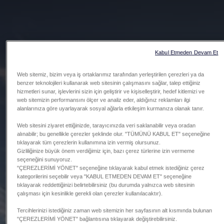
Kabul Etmeden Devam Et
Web sitemiz, bizim veya iş ortaklarımız tarafından yerleştirilen çerezleri ya da
benzer teknolojileri kullanarak web sitesinin çalışmasını sağlar, talep ettiğiniz
hizmetleri sunar, işlevlerini sizin için geliştirir ve kişiselleştirir, hedef kitlemizi ve
web sitemizin performansını ölçer ve analiz eder, aldığınız reklamları ilgi
alanlarınıza göre uyarlayarak sosyal ağlarla etkileşim kurmanıza olanak tanır.
Web sitesini ziyaret ettiğinizde, tarayıcınızda veri saklanabilir veya oradan
alınabilir; bu genellikle çerezler şeklinde olur. "TÜMÜNÜ KABUL ET" seçeneğine
tıklayarak tüm çerezlerin kullanımına izin vermiş olursunuz.
Gizliliğinize büyük önem verdiğimiz için, bazı çerez türlerine izin vermeme
seçeneğini sunuyoruz.
"ÇEREZLERİMİ YÖNET" seçeneğine tıklayarak kabul etmek istediğiniz çerez
kategorilerini seçebilir veya "KABUL ETMEDEN DEVAM ET" seçeneğine
tıklayarak reddettiğinizi belirtebilirsiniz (bu durumda yalnızca web sitesinin
çalışması için kesinlikle gerekli olan çerezler kullanılacaktır).
Tercihlerinizi istediğiniz zaman web sitemizin her sayfasının alt kısmında bulunan
"ÇEREZLERİMİ YÖNET" bağlantısına tıklayarak değiştirebilirsiniz.