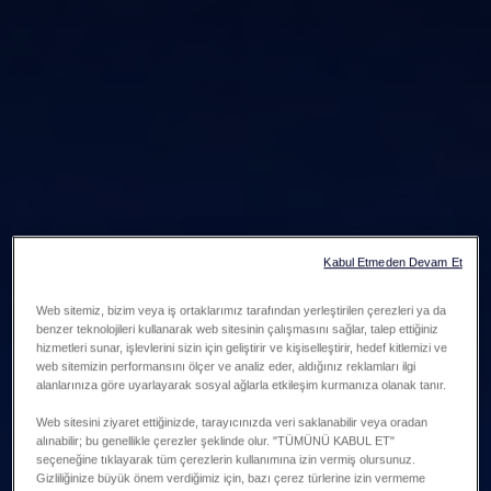
Kabul Etmeden Devam Et
Web sitemiz, bizim veya iş ortaklarımız tarafından yerleştirilen çerezleri ya da
benzer teknolojileri kullanarak web sitesinin çalışmasını sağlar, talep ettiğiniz
hizmetleri sunar, işlevlerini sizin için geliştirir ve kişiselleştirir, hedef kitlemizi ve
web sitemizin performansını ölçer ve analiz eder, aldığınız reklamları ilgi
alanlarınıza göre uyarlayarak sosyal ağlarla etkileşim kurmanıza olanak tanır.
Web sitesini ziyaret ettiğinizde, tarayıcınızda veri saklanabilir veya oradan
alınabilir; bu genellikle çerezler şeklinde olur. "TÜMÜNÜ KABUL ET"
seçeneğine tıklayarak tüm çerezlerin kullanımına izin vermiş olursunuz.
Gizliliğinize büyük önem verdiğimiz için, bazı çerez türlerine izin vermeme