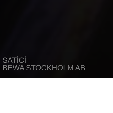
SATICI
BEWA STOCKHOLM AB
ANA SAYFA
SATICINIZI
BEWA STOCKHOLM AB
MARKÖRGATAN 8
136 44
HANDEN