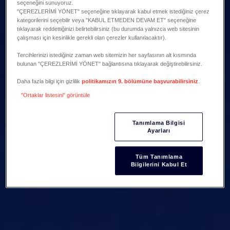
seçeneğini sunuyoruz.
"ÇEREZLERİMİ YÖNET" seçeneğine tıklayarak kabul etmek istediğiniz çerez
kategorilerini seçebilir veya "KABUL ETMEDEN DEVAM ET" seçeneğine
tıklayarak reddettiğinizi belirtebilirsiniz (bu durumda yalnızca web sitesinin
çalışması için kesinlikle gerekli olan çerezler kullanılacaktır).
Tercihlerinizi istediğiniz zaman web sitemizin her sayfasının alt kısmında
bulunan "ÇEREZLERİMİ YÖNET" bağlantısına tıklayarak değiştirebilirsiniz.
Daha fazla bilgi için gizlilik
politikamızın 9. bölümüne başvurabilirsiniz
.
"Ortaklar listesini" görüntüle
Tanımlama Bilgisi
Ayarları
Tüm Tanımlama
Bilgilerini Kabul Et