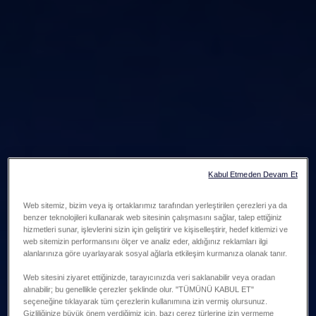
Kabul Etmeden Devam Et
Web sitemiz, bizim veya iş ortaklarımız tarafından yerleştirilen çerezleri ya da
benzer teknolojileri kullanarak web sitesinin çalışmasını sağlar, talep ettiğiniz
hizmetleri sunar, işlevlerini sizin için geliştirir ve kişiselleştirir, hedef kitlemizi ve
web sitemizin performansını ölçer ve analiz eder, aldığınız reklamları ilgi
alanlarınıza göre uyarlayarak sosyal ağlarla etkileşim kurmanıza olanak tanır.
Web sitesini ziyaret ettiğinizde, tarayıcınızda veri saklanabilir veya oradan
alınabilir; bu genellikle çerezler şeklinde olur. "TÜMÜNÜ KABUL ET"
seçeneğine tıklayarak tüm çerezlerin kullanımına izin vermiş olursunuz.
Gizliliğinize büyük önem verdiğimiz için, bazı çerez türlerine izin vermeme