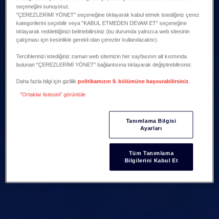
seçeneğini sunuyoruz.
"ÇEREZLERİMİ YÖNET" seçeneğine tıklayarak kabul etmek istediğiniz çerez
kategorilerini seçebilir veya "KABUL ETMEDEN DEVAM ET" seçeneğine
tıklayarak reddettiğinizi belirtebilirsiniz (bu durumda yalnızca web sitesinin
çalışması için kesinlikle gerekli olan çerezler kullanılacaktır).
Tercihlerinizi istediğiniz zaman web sitemizin her sayfasının alt kısmında
bulunan "ÇEREZLERİMİ YÖNET" bağlantısına tıklayarak değiştirebilirsiniz.
Daha fazla bilgi için gizlilik
politikamızın 9. bölümüne başvurabilirsiniz
.
"Ortaklar listesini" görüntüle
Tanımlama Bilgisi
Ayarları
Tüm Tanımlama
Bilgilerini Kabul Et