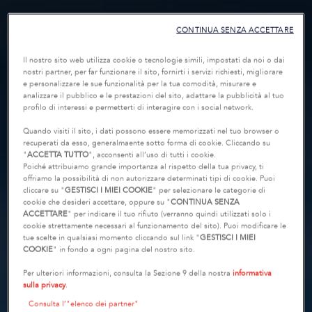
CONTINUA SENZA ACCETTARE
Il nostro sito web utilizza cookie o tecnologie simili, impostati da noi o dai
nostri partner, per far funzionare il sito, fornirti i servizi richiesti, migliorare
e personalizzare le sue funzionalità per la tua comodità, misurare e
analizzare il pubblico e le prestazioni del sito, adattare la pubblicità al tuo
profilo di interessi e permetterti di interagire con i social network.
Quando visiti il sito, i dati possono essere memorizzati nel tuo browser o
recuperati da esso, generalmaente sotto forma di cookie. Cliccando su
"
ACCETTA TUTTO
", acconsenti all’uso di tutti i cookie.
Poiché attribuiamo grande importanza al rispetto della tua privacy, ti
offriamo la possibilità di non autorizzare determinati tipi di cookie. Puoi
cliccare su "
GESTISCI I MIEI COOKIE
" per selezionare le categorie di
cookie che desideri accettare, oppure su "
CONTINUA SENZA
ACCETTARE
" per indicare il tuo rifiuto (verranno quindi utilizzati solo i
cookie strettamente necessari al funzionamento del sito). Puoi modificare le
tue scelte in qualsiasi momento cliccando sul link "
GESTISCI I MIEI
COOKIE
" in fondo a ogni pagina del nostro sito.
Per ulteriori informazioni, consulta la Sezione 9 della nostra
informativa
sulla privacy
.
Consulta l’"elenco dei partner"