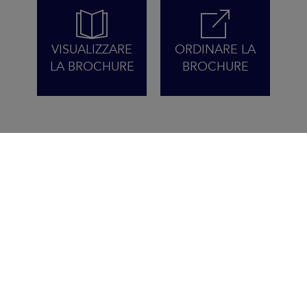
VISUALIZZARE
ORDINARE LA
LA BROCHURE
BROCHURE
CON IL SUN FAST 3300
GIOCHI PER VINCERE