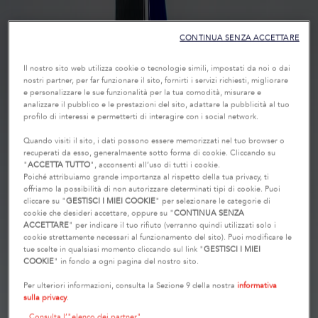
CONTINUA SENZA ACCETTARE
Il nostro sito web utilizza cookie o tecnologie simili, impostati da noi o dai
nostri partner, per far funzionare il sito, fornirti i servizi richiesti, migliorare
e personalizzare le sue funzionalità per la tua comodità, misurare e
analizzare il pubblico e le prestazioni del sito, adattare la pubblicità al tuo
profilo di interessi e permetterti di interagire con i social network.
Quando visiti il sito, i dati possono essere memorizzati nel tuo browser o
recuperati da esso, generalmaente sotto forma di cookie. Cliccando su
"
ACCETTA TUTTO
", acconsenti all’uso di tutti i cookie.
Poiché attribuiamo grande importanza al rispetto della tua privacy, ti
offriamo la possibilità di non autorizzare determinati tipi di cookie. Puoi
cliccare su "
GESTISCI I MIEI COOKIE
" per selezionare le categorie di
cookie che desideri accettare, oppure su "
CONTINUA SENZA
ACCETTARE
" per indicare il tuo rifiuto (verranno quindi utilizzati solo i
cookie strettamente necessari al funzionamento del sito). Puoi modificare le
tue scelte in qualsiasi momento cliccando sul link "
GESTISCI I MIEI
COOKIE
" in fondo a ogni pagina del nostro sito.
Per ulteriori informazioni, consulta la Sezione 9 della nostra
informativa
sulla privacy
.
Consulta l’"elenco dei partner"