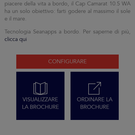
piacere della vita a bordo, il Cap Camarat 10.5 WA
ha un solo obiettivo: farti godere al massimo il sole
e il mare.
Tecnologia Seanapps a bordo. Per saperne di più,
clicca qui
CONFIGURARE
VISUALIZZARE
ORDINARE LA
LA BROCHURE
BROCHURE