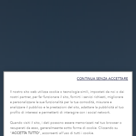
CONTINUA SENZA ACCETTARE
Il nostro sito web utilizza cookie o tecnologie simili, impostati da noi o dai
nostri partner, per far funzionare il sito, fornirti i servizi richiesti, migliorare
e personalizzare le sue funzionalità per la tua comodità, misurare e
analizzare il pubblico e le prestazioni del sito, adattare la pubblicità al tuo
profilo di interessi e permetterti di interagire con i social network.
Quando visiti il sito, i dati possono essere memorizzati nel tuo browser o
recuperati da esso, generalmaente sotto forma di cookie. Cliccando su
"
ACCETTA TUTTO
", acconsenti all’uso di tutti i cookie.