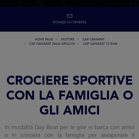
RICHIEDI UN'OFFERTA
HOME PAGE
MOTORE
CAP CAMARAT
CAP CAMARAT WALK AROUND
CAP CAMARAT 10.5WA
CROCIERE SPORTIVE
CON LA FAMIGLIA O
GLI AMICI
In modalità Day Boat per le gite in barca con amici
o in crociera con la famiglia per assaporare il