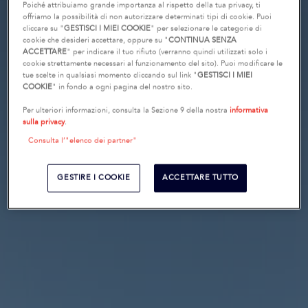
Poiché attribuiamo grande importanza al rispetto della tua privacy, ti
offriamo la possibilità di non autorizzare determinati tipi di cookie. Puoi
cliccare su "
GESTISCI I MIEI COOKIE
" per selezionare le categorie di
cookie che desideri accettare, oppure su "
CONTINUA SENZA
ACCETTARE
" per indicare il tuo rifiuto (verranno quindi utilizzati solo i
cookie strettamente necessari al funzionamento del sito). Puoi modificare le
tue scelte in qualsiasi momento cliccando sul link "
GESTISCI I MIEI
COOKIE
" in fondo a ogni pagina del nostro sito.
Per ulteriori informazioni, consulta la Sezione 9 della nostra
informativa
sulla privacy
.
Consulta l’"elenco dei partner"
GESTIRE I COOKIE
ACCETTARE TUTTO