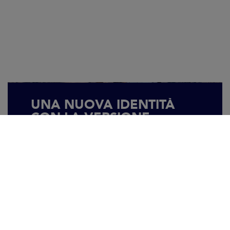
UNA NUOVA IDENTITÀ
CON LA VERSIONE
«PARABREZZA
INTEGRALE»
Il Cap Camarat 10.5 W è ora disponibile
nella linea «parabrezza integrale».
Questo parabrezza alto e avvolgente
disegna chiaramente un'area di
pilotaggio ancora più riparata dalle