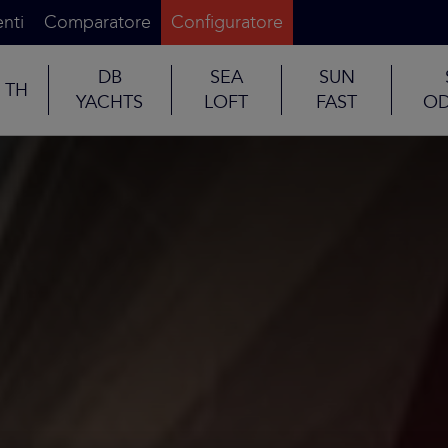
nti
Comparatore
Configuratore
DB
SEA
SUN
TH
YACHTS
LOFT
FAST
OD