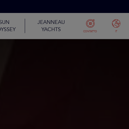
SUN
JEANNEAU
YSSEY
YACHTS
CONTATTO
IT