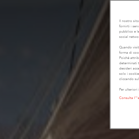
Il nostro sit
fornirti i se
pubblico e le
social netwo
Quando visit
forma di coo
Poiché attrib
determinati t
desideri acc
solo i cooki
cliccando sul
Per ulteriori
Consulta l’"