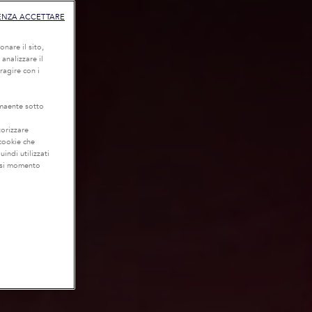
ENZA ACCETTARE
onare il sito,
 analizzare il
eragire con i
lmaente sotto
torizzare
 cookie che
uindi utilizzati
iasi momento