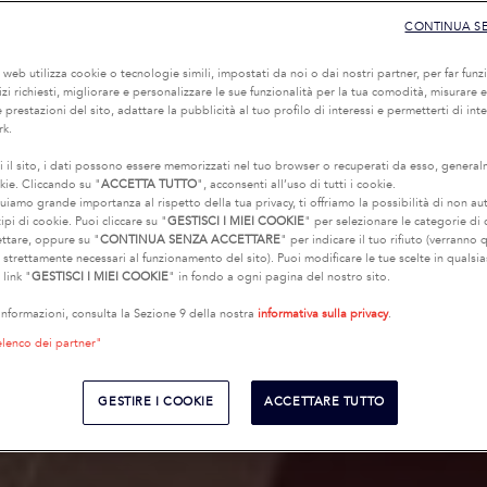
CONTINUA S
o web utilizza cookie o tecnologie simili, impostati da noi o dai nostri partner, per far funzi
rvizi richiesti, migliorare e personalizzare le sue funzionalità per la tua comodità, misurare e
 prestazioni del sito, adattare la pubblicità al tuo profilo di interessi e permetterti di int
rk.
i il sito, i dati possono essere memorizzati nel tuo browser o recuperati da esso, genera
kie. Cliccando su "
ACCETTA TUTTO
", acconsenti all’uso di tutti i cookie.
uiamo grande importanza al rispetto della tua privacy, ti offriamo la possibilità di non au
ipi di cookie. Puoi cliccare su "
GESTISCI I MIEI COOKIE
" per selezionare le categorie di
ettare, oppure su "
CONTINUA SENZA ACCETTARE
" per indicare il tuo rifiuto (verranno q
e strettamente necessari al funzionamento del sito). Puoi modificare le tue scelte in quals
 link "
GESTISCI I MIEI COOKIE
" in fondo a ogni pagina del nostro sito.
 informazioni, consulta la Sezione 9 della nostra
informativa sulla privacy
.
elenco dei partner"
GESTIRE I COOKIE
ACCETTARE TUTTO