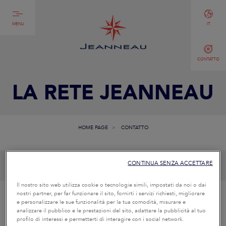
MENU
IT
CONTATTO
LA RETE JEANNEAU
HOME PAGE
CONTATTO
CONTINUA SENZA ACCETTARE
Il nostro sito web utilizza cookie o tecnologie simili, impostati da noi o dai
nostri partner, per far funzionare il sito, fornirti i servizi richiesti, migliorare
HO UNA DOMANDA
e personalizzare le sue funzionalità per la tua comodità, misurare e
analizzare il pubblico e le prestazioni del sito, adattare la pubblicità al tuo
DI NATURA
profilo di interessi e permetterti di interagire con i social network.