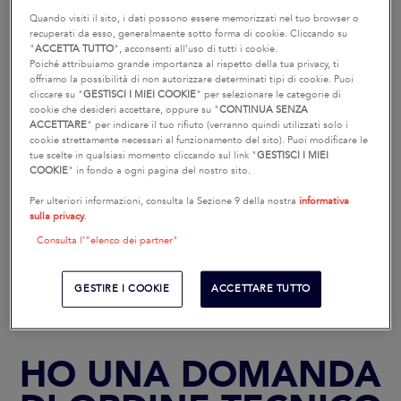
COMMERCIALE
Quando visiti il sito, i dati possono essere memorizzati nel tuo browser o
recuperati da esso, generalmaente sotto forma di cookie. Cliccando su
"
ACCETTA TUTTO
", acconsenti all’uso di tutti i cookie.
Poiché attribuiamo grande importanza al rispetto della tua privacy, ti
offriamo la possibilità di non autorizzare determinati tipi di cookie. Puoi
cliccare su "
GESTISCI I MIEI COOKIE
" per selezionare le categorie di
cookie che desideri accettare, oppure su "
CONTINUA SENZA
ACCETTARE
" per indicare il tuo rifiuto (verranno quindi utilizzati solo i
cookie strettamente necessari al funzionamento del sito). Puoi modificare le
tue scelte in qualsiasi momento cliccando sul link "
GESTISCI I MIEI
COOKIE
" in fondo a ogni pagina del nostro sito.
Per ulteriori informazioni, consulta la Sezione 9 della nostra
informativa
sulla privacy
.
RICHIEDERE LA
RICHIEDERE UNA PROVA
BROCHURE
Consulta l’"elenco dei partner"
GESTIRE I COOKIE
ACCETTARE TUTTO
HO UNA DOMANDA