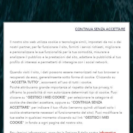
CONTINUA SENZA ACCETTARE
Il nostro sito web utilizza cookie o tecnologie simili, impostati da noi o dai
nostri partner, per far funzionare il sito, fornirti i servizi richiesti, migliorare
e personalizzare le sue funzionalità per la tua comodità, misurare e
analizzare il pubblico e le prestazioni del sito, adattare la pubblicità al tuo
profilo di interessi e permetterti di interagire con i social network.
Quando visiti il sito, i dati possono essere memorizzati nel tuo browser o
recuperati da esso, generalmaente sotto forma di cookie. Cliccando su
"
ACCETTA TUTTO
", acconsenti all’uso di tutti i cookie.
Poiché attribuiamo grande importanza al rispetto della tua privacy, ti
offriamo la possibilità di non autorizzare determinati tipi di cookie. Puoi
cliccare su "
GESTISCI I MIEI COOKIE
" per selezionare le categorie di
cookie che desideri accettare, oppure su "
CONTINUA SENZA
ACCETTARE
" per indicare il tuo rifiuto (verranno quindi utilizzati solo i
cookie strettamente necessari al funzionamento del sito). Puoi modificare le
tue scelte in qualsiasi momento cliccando sul link "
GESTISCI I MIEI
COOKIE
" in fondo a ogni pagina del nostro sito.
Per ulteriori informazioni, consulta la Sezione 9 della nostra
informativa