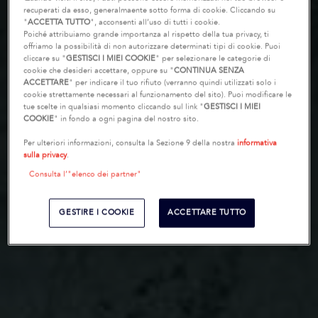
recuperati da esso, generalmaente sotto forma di cookie. Cliccando su
"
ACCETTA TUTTO
", acconsenti all’uso di tutti i cookie.
Poiché attribuiamo grande importanza al rispetto della tua privacy, ti
offriamo la possibilità di non autorizzare determinati tipi di cookie. Puoi
cliccare su "
GESTISCI I MIEI COOKIE
" per selezionare le categorie di
cookie che desideri accettare, oppure su "
CONTINUA SENZA
ACCETTARE
" per indicare il tuo rifiuto (verranno quindi utilizzati solo i
cookie strettamente necessari al funzionamento del sito). Puoi modificare le
tue scelte in qualsiasi momento cliccando sul link "
GESTISCI I MIEI
COOKIE
" in fondo a ogni pagina del nostro sito.
Per ulteriori informazioni, consulta la Sezione 9 della nostra
informativa
sulla privacy
.
Consulta l’"elenco dei partner"
GESTIRE I COOKIE
ACCETTARE TUTTO