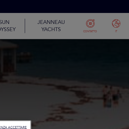
SUN
JEANNEAU
YSSEY
YACHTS
CONTATTO
IT
ENZA ACCETTARE