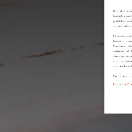
Il nostro sit
fornirti i se
pubblico e le
social netwo
Quando visit
forma di coo
Poiché attrib
determinati t
desideri acc
solo i cooki
cliccando sul
Per ulteriori
Consulta l’"