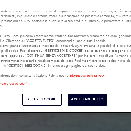
o web utilizza cookie o tecnologie simili, impostati da noi o dai nostri partner, per far funzi
rvizi richiesti, migliorare e personalizzare le sue funzionalità per la tua comodità, misurare e
 prestazioni del sito, adattare la pubblicità al tuo profilo di interessi e permetterti di int
rk.
i il sito, i dati possono essere memorizzati nel tuo browser o recuperati da esso, genera
kie. Cliccando su "
ACCETTA TUTTO
", acconsenti all’uso di tutti i cookie.
uiamo grande importanza al rispetto della tua privacy, ti offriamo la possibilità di non au
ipi di cookie. Puoi cliccare su "
GESTISCI I MIEI COOKIE
" per selezionare le categorie di
ettare, oppure su "
CONTINUA SENZA ACCETTARE
" per indicare il tuo rifiuto (verranno q
e strettamente necessari al funzionamento del sito). Puoi modificare le tue scelte in quals
 link "
GESTISCI I MIEI COOKIE
" in fondo a ogni pagina del nostro sito.
 informazioni, consulta la Sezione 9 della nostra
informativa sulla privacy
.
elenco dei partner"
GESTIRE I COOKIE
ACCETTARE TUTTO