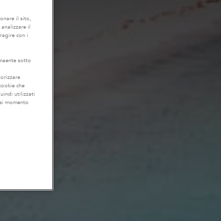
onare il sito,
 analizzare il
eragire con i
lmaente sotto
torizzare
 cookie che
uindi utilizzati
iasi momento