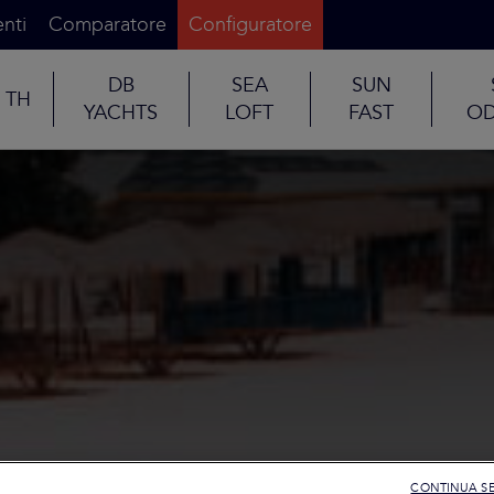
nti
Comparatore
Configuratore
DB
SEA
SUN
TH
YACHTS
LOFT
FAST
OD
CONTINUA S