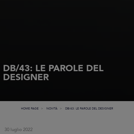
DB/43: LE PAROLE DEL
DESIGNER
HOME PAGE
NOVITÀ
DB/43: LE PAROLE DEL DESIGNER
30 luglio 2022