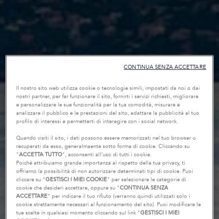
CONTINUA SENZA ACCETTARE
Il nostro sito web utilizza cookie o tecnologie simili, impostati da noi o dai
nostri partner, per far funzionare il sito, fornirti i servizi richiesti, migliorare
e personalizzare le sue funzionalità per la tua comodità, misurare e
analizzare il pubblico e le prestazioni del sito, adattare la pubblicità al tuo
profilo di interessi e permetterti di interagire con i social network.
Quando visiti il sito, i dati possono essere memorizzati nel tuo browser o
recuperati da esso, generalmaente sotto forma di cookie. Cliccando su
"
ACCETTA TUTTO
", acconsenti all’uso di tutti i cookie.
Poiché attribuiamo grande importanza al rispetto della tua privacy, ti
offriamo la possibilità di non autorizzare determinati tipi di cookie. Puoi
cliccare su "
GESTISCI I MIEI COOKIE
" per selezionare le categorie di
cookie che desideri accettare, oppure su "
CONTINUA SENZA
ACCETTARE
" per indicare il tuo rifiuto (verranno quindi utilizzati solo i
cookie strettamente necessari al funzionamento del sito). Puoi modificare le
tue scelte in qualsiasi momento cliccando sul link "
GESTISCI I MIEI