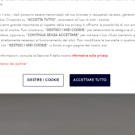
rk.
i il sito, i dati possono essere memorizzati nel tuo browser o recuperati da esso, genera
kie. Cliccando su "
ACCETTA TUTTO
", acconsenti all’uso di tutti i cookie.
uiamo grande importanza al rispetto della tua privacy, ti offriamo la possibilità di non au
ipi di cookie. Puoi cliccare su "
GESTISCI I MIEI COOKIE
" per selezionare le categorie di
ettare, oppure su "
CONTINUA SENZA ACCETTARE
" per indicare il tuo rifiuto (verranno q
e strettamente necessari al funzionamento del sito). Puoi modificare le tue scelte in quals
 link "
GESTISCI I MIEI COOKIE
" in fondo a ogni pagina del nostro sito.
 informazioni, consulta la Sezione 9 della nostra
informativa sulla privacy
.
elenco dei partner"
GESTIRE I COOKIE
ACCETTARE TUTTO