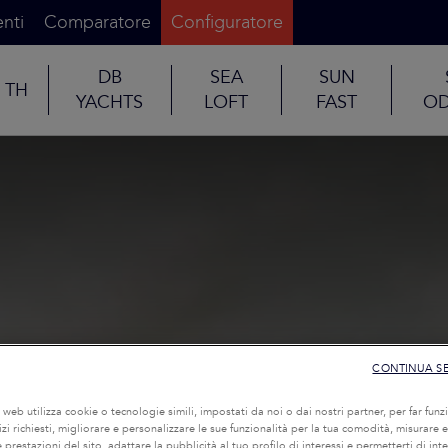
nti
Comparatore
Configuratore
DB
SEA
SUN
TH
YACHTS
LOFT
FAST
OD
CONTINUA S
o web utilizza cookie o tecnologie simili, impostati da noi o dai nostri partner, per far funzi
rvizi richiesti, migliorare e personalizzare le sue funzionalità per la tua comodità, misurare e
 prestazioni del sito, adattare la pubblicità al tuo profilo di interessi e permetterti di int