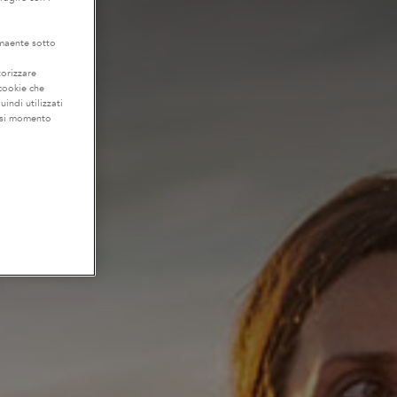
lmaente sotto
torizzare
 cookie che
uindi utilizzati
iasi momento