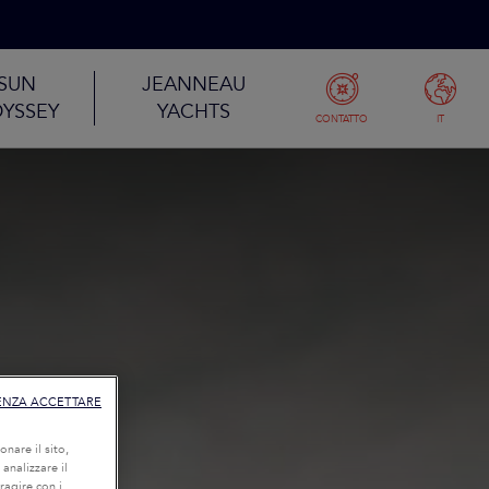
SUN
JEANNEAU
YSSEY
YACHTS
CONTATTO
IT
ENZA ACCETTARE
onare il sito,
 analizzare il
eragire con i