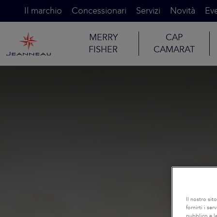
Il marchio
Concessionari
Servizi
Novità
Eve
MERRY
CAP
FISHER
CAMARAT
Il nostro sit
fornirti i se
pubblico e le