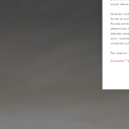
social netwo
Quando visit
forma di coo
Poiché attrib
determinati t
desideri acc
solo i cooki
cliccando sul
Per ulteriori
Consulta l’"