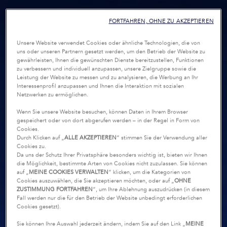
FORTFAHREN, OHNE ZU AKZEPTIEREN
Unsere Website verwendet Cookies oder ähnliche Technologien, die von
uns oder unseren Partnern gesetzt werden, um den Betrieb der Website zu
gewährleisten, Ihnen die gewünschten Dienste bereitzustellen, Funktionen
zu verbessern und individuell anzupassen, unsere Zielgruppe sowie die
Leistung der Website zu messen und zu analysieren, die Werbung an Ihr
Interessenprofil anzupassen und Ihnen die Interaktion mit sozialen
Netzwerken zu ermöglichen.
Wenn Sie unsere Website besuchen, können Daten in Ihrem Browser
gespeichert oder von dort abgerufen werden – in der Regel in Form von
Cookies.
Durch Klicken auf „
ALLE AKZEPTIEREN
“ stimmen Sie der Verwendung aller
Cookies zu.
Da uns der Schutz Ihrer Privatsphäre besonders wichtig ist, bieten wir Ihnen
die Möglichkeit, bestimmte Arten von Cookies nicht zuzulassen. Sie können
auf „
MEINE COOKIES VERWALTEN
“ klicken, um die Kategorien von
Cookies auszuwählen, die Sie akzeptieren möchten, oder auf „
OHNE
ZUSTIMMUNG FORTFAHREN
“, um Ihre Ablehnung auszudrücken (in diesem
Fall werden nur die für den Betrieb der Website unbedingt erforderlichen
Cookies gesetzt).
Sie können Ihre Auswahl jederzeit ändern, indem Sie auf den Link „
MEINE