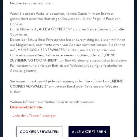
Netzwerken zu ermöglichen.
Wenn Sie unsere Website besuchen, können Daten in Ihrem Browser
gespeichert oder von dort abgerufen werden – in der Regel in Form von
Cookies.
Durch Klicken auf „
ALLE AKZEPTIEREN
“ stimmen Sie der Verwendung aller
Cookies zu.
Da uns der Schutz Ihrer Privatsphäre besonders wichtig ist, bieten wir Ihnen
die Möglichkeit, bestimmte Arten von Cookies nicht zuzulassen. Sie können
auf „
MEINE COOKIES VERWALTEN
“ klicken, um die Kategorien von
Cookies auszuwählen, die Sie akzeptieren möchten, oder auf „
OHNE
ZUSTIMMUNG FORTFAHREN
“, um Ihre Ablehnung auszudrücken (in diesem
Fall werden nur die für den Betrieb der Website unbedingt erforderlichen
Cookies gesetzt).
Sie können Ihre Auswahl jederzeit ändern, indem Sie auf den Link „
MEINE
COOKIES VERWALTEN
“ am unteren Rand jeder Seite unserer Website
klicken.
Weitere Informationen finden Sie in Abschnitt 9 unserer
Datenschutzrichtlinie
.
Liste der „Partner“ anzeigen
COOKIES VERWALTEN
ALLE AKZEPTIEREN