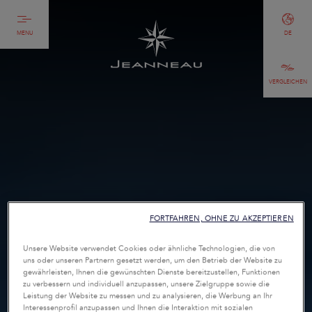
MENU
DE
VERGLEICHEN
FORTFAHREN, OHNE ZU AKZEPTIEREN
Unsere Website verwendet Cookies oder ähnliche Technologien, die von
uns oder unseren Partnern gesetzt werden, um den Betrieb der Website zu
gewährleisten, Ihnen die gewünschten Dienste bereitzustellen, Funktionen
zu verbessern und individuell anzupassen, unsere Zielgruppe sowie die
Leistung der Website zu messen und zu analysieren, die Werbung an Ihr
Interessenprofil anzupassen und Ihnen die Interaktion mit sozialen