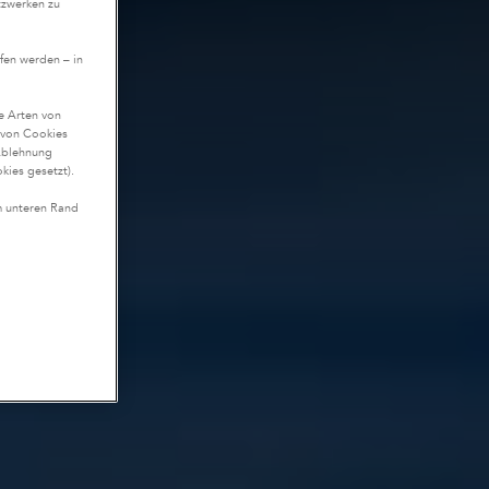
tzwerken zu
fen werden – in
te Arten von
n von Cookies
Ablehnung
kies gesetzt).
m unteren Rand