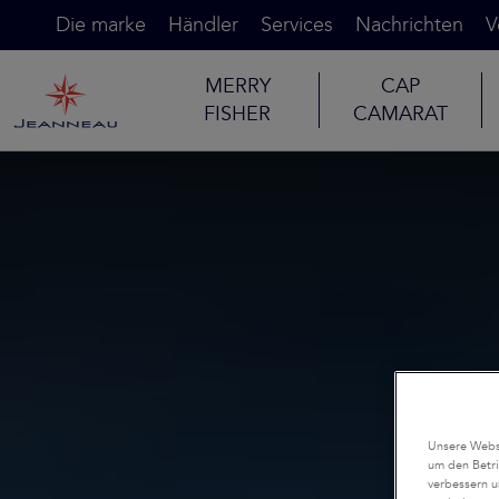
Die marke
Händler
Services
Nachrichten
V
MERRY
CAP
FISHER
CAMARAT
Unsere Websi
um den Betri
verbessern u