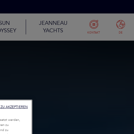
SUN
JEANNEAU
YSSEY
YACHTS
KONTAKT
DE
ZU AKZEPTIEREN
setzt werden,
nen zu
und zu