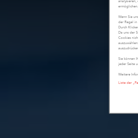
analysieren,
ermöglichen
Wenn Sie uns
der Regel in
Durch Klicke
Da uns der S
Cookies nich
auszuwählen,
auszudrücken
Sie können I
jeder Seite u
Weitere Info
Liste der „P