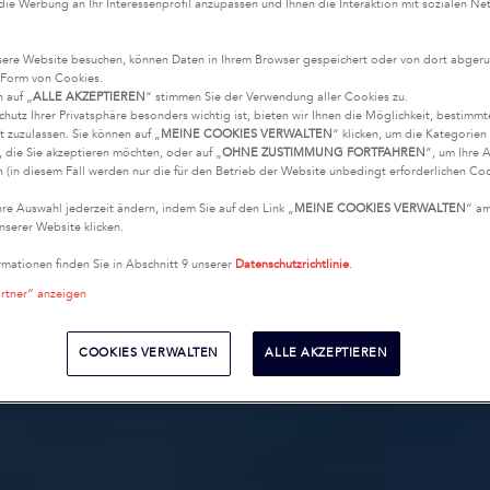
 die Werbung an Ihr Interessenprofil anzupassen und Ihnen die Interaktion mit sozialen Ne
.
ere Website besuchen, können Daten in Ihrem Browser gespeichert oder von dort abgeru
 Form von Cookies.
n auf „
ALLE AKZEPTIEREN
“ stimmen Sie der Verwendung aller Cookies zu.
chutz Ihrer Privatsphäre besonders wichtig ist, bieten wir Ihnen die Möglichkeit, bestimm
t zuzulassen. Sie können auf „
MEINE COOKIES VERWALTEN
“ klicken, um die Kategorie
 die Sie akzeptieren möchten, oder auf „
OHNE ZUSTIMMUNG FORTFAHREN
“, um Ihre 
 (in diesem Fall werden nur die für den Betrieb der Website unbedingt erforderlichen Coo
hre Auswahl jederzeit ändern, indem Sie auf den Link „
MEINE COOKIES VERWALTEN
“ a
nserer Website klicken.
rmationen finden Sie in Abschnitt 9 unserer
Datenschutzrichtlinie
.
artner“ anzeigen
COOKIES VERWALTEN
ALLE AKZEPTIEREN