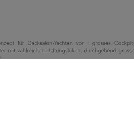
onzept für Decksalon-Yachten vor : grosses Cockpit
er mit zahlreichen LÜftungsluken, durchgehend gross
t.