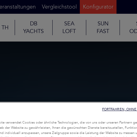
eranstaltungen
Vergleichstool
Konfigurator
DB
SEA
SUN
TH
YACHTS
LOFT
FAST
OD
FORTFAHREN, OHNE 
te verwendet Cookies oder ähnliche Technologien, die von uns oder unseren Partnern ge
eb der Website zu gewährleisten, Ihnen die gewünschten Dienste bereitzustellen, Funktio
nd individuell anzupassen, unsere Zielgruppe sowie die Leistung der Website zu messen 