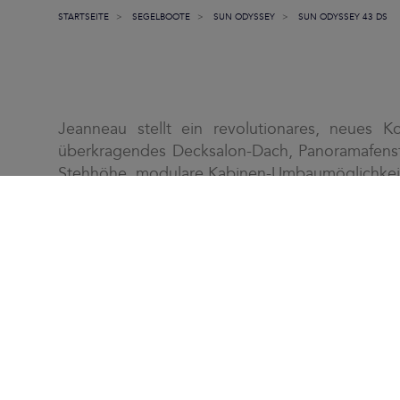
STARTSEITE
SEGELBOOTE
SUN ODYSSEY
SUN ODYSSEY 43 DS
Jeanneau stellt ein revolutionares, neues K
überkragendes Decksalon-Dach, Panoramafenst
Stehhöhe, modulare Kabinen-Umbaumöglichkei