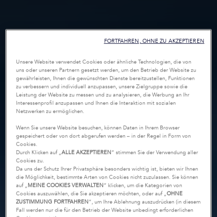
FORTFAHREN, OHNE ZU AKZEPTIEREN
Unsere Website verwendet Cookies oder ähnliche Technologien, die von
uns oder unseren Partnern gesetzt werden, um den Betrieb der Website zu
gewährleisten, Ihnen die gewünschten Dienste bereitzustellen, Funktionen
zu verbessern und individuell anzupassen, unsere Zielgruppe sowie die
Leistung der Website zu messen und zu analysieren, die Werbung an Ihr
Interessenprofil anzupassen und Ihnen die Interaktion mit sozialen
Netzwerken zu ermöglichen.
Wenn Sie unsere Website besuchen, können Daten in Ihrem Browser
gespeichert oder von dort abgerufen werden – in der Regel in Form von
Cookies.
Durch Klicken auf „
ALLE AKZEPTIEREN
“ stimmen Sie der Verwendung aller
Cookies zu.
Da uns der Schutz Ihrer Privatsphäre besonders wichtig ist, bieten wir Ihnen
die Möglichkeit, bestimmte Arten von Cookies nicht zuzulassen. Sie können
auf „
MEINE COOKIES VERWALTEN
“ klicken, um die Kategorien von
Cookies auszuwählen, die Sie akzeptieren möchten, oder auf „
OHNE
ZUSTIMMUNG FORTFAHREN
“, um Ihre Ablehnung auszudrücken (in diesem
Fall werden nur die für den Betrieb der Website unbedingt erforderlichen