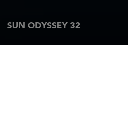
SUN ODYSSEY 32
STARTSEITE
SEGELBOOTE
SUN ODYSSEY
SUN ODYSSEY 32
Charakterisiert durch die straffen Wasserlinien von
Philippe Briand fesselt die Sun Odyssey 32 durch
einen Unterwasserrumpf, der bemerkenswert agil