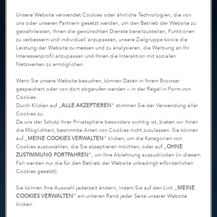
Unsere Website verwendet Cookies oder ähnliche Technologien, die von
uns oder unseren Partnern gesetzt werden, um den Betrieb der Website zu
gewährleisten, Ihnen die gewünschten Dienste bereitzustellen, Funktionen
zu verbessern und individuell anzupassen, unsere Zielgruppe sowie die
Leistung der Website zu messen und zu analysieren, die Werbung an Ihr
Interessenprofil anzupassen und Ihnen die Interaktion mit sozialen
Netzwerken zu ermöglichen.
Wenn Sie unsere Website besuchen, können Daten in Ihrem Browser
gespeichert oder von dort abgerufen werden – in der Regel in Form von
Cookies.
Durch Klicken auf „
ALLE AKZEPTIEREN
“ stimmen Sie der Verwendung aller
Cookies zu.
Da uns der Schutz Ihrer Privatsphäre besonders wichtig ist, bieten wir Ihnen
die Möglichkeit, bestimmte Arten von Cookies nicht zuzulassen. Sie können
auf „
MEINE COOKIES VERWALTEN
“ klicken, um die Kategorien von
Cookies auszuwählen, die Sie akzeptieren möchten, oder auf „
OHNE
ZUSTIMMUNG FORTFAHREN
“, um Ihre Ablehnung auszudrücken (in diesem
Fall werden nur die für den Betrieb der Website unbedingt erforderlichen
Cookies gesetzt).
Sie können Ihre Auswahl jederzeit ändern, indem Sie auf den Link „
MEINE
COOKIES VERWALTEN
“ am unteren Rand jeder Seite unserer Website
klicken.