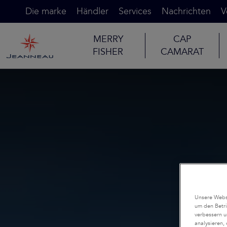
Die marke
Händler
Services
Nachrichten
V
MERRY
CAP
FISHER
CAMARAT
Unsere Websi
um den Betri
verbessern u
analysieren,