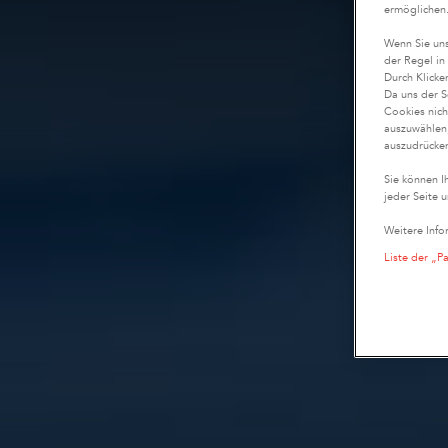
ermöglichen
Wenn Sie uns
der Regel in
Durch Klicke
Da uns der S
Cookies nich
auszuwählen,
auszudrücken
Sie können I
jeder Seite u
Weitere Info
Liste der „P