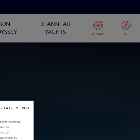
SUN
JEANNEAU
YSSEY
YACHTS
KONTAKT
DE
ZU AKZEPTIEREN
setzt werden,
nen zu
und zu
tzwerken zu