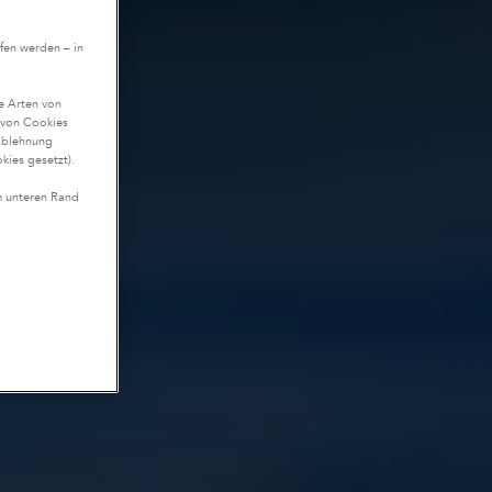
fen werden – in
te Arten von
n von Cookies
Ablehnung
kies gesetzt).
m unteren Rand