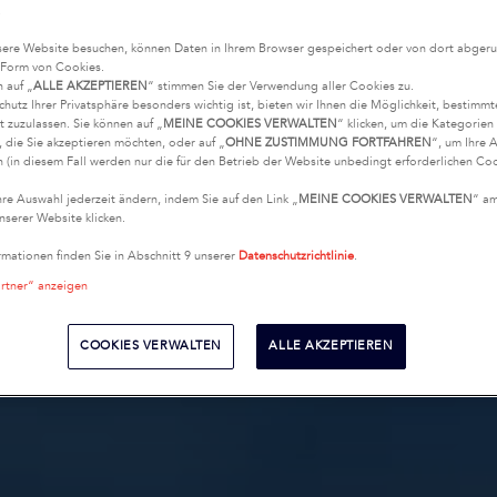
.
ere Website besuchen, können Daten in Ihrem Browser gespeichert oder von dort abgeru
 Form von Cookies.
n auf „
ALLE AKZEPTIEREN
“ stimmen Sie der Verwendung aller Cookies zu.
chutz Ihrer Privatsphäre besonders wichtig ist, bieten wir Ihnen die Möglichkeit, bestimm
t zuzulassen. Sie können auf „
MEINE COOKIES VERWALTEN
“ klicken, um die Kategorie
 die Sie akzeptieren möchten, oder auf „
OHNE ZUSTIMMUNG FORTFAHREN
“, um Ihre 
 (in diesem Fall werden nur die für den Betrieb der Website unbedingt erforderlichen Coo
hre Auswahl jederzeit ändern, indem Sie auf den Link „
MEINE COOKIES VERWALTEN
“ a
nserer Website klicken.
rmationen finden Sie in Abschnitt 9 unserer
Datenschutzrichtlinie
.
artner“ anzeigen
COOKIES VERWALTEN
ALLE AKZEPTIEREN