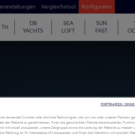
eranstaltungen
Vergleichstool
Konfigurator
DB
SEA
SUN
TH
YACHTS
LOFT
FAST
OD
FORTFAHREN, OHNE 
te verwendet Cookies oder ähnliche Technologien, die von uns oder unseren Partnern ge
eb der Website zu gewährleisten, Ihnen die gewünschten Dienste bereitzustellen, Funktio
nd individuell anzupassen, unsere Zielgruppe sowie die Leistung der Website zu messen 
 die Werbung an Ihr Interessenprofil anzupassen und Ihnen die Interaktion mit sozialen Ne