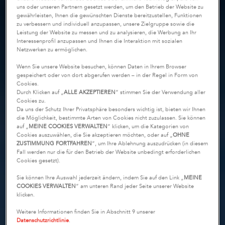
uns oder unseren Partnern gesetzt werden, um den Betrieb der Website zu
gewährleisten, Ihnen die gewünschten Dienste bereitzustellen, Funktionen
zu verbessern und individuell anzupassen, unsere Zielgruppe sowie die
Leistung der Website zu messen und zu analysieren, die Werbung an Ihr
Interessenprofil anzupassen und Ihnen die Interaktion mit sozialen
Netzwerken zu ermöglichen.
Wenn Sie unsere Website besuchen, können Daten in Ihrem Browser
gespeichert oder von dort abgerufen werden – in der Regel in Form von
Cookies.
Durch Klicken auf „
ALLE AKZEPTIEREN
“ stimmen Sie der Verwendung aller
Cookies zu.
Da uns der Schutz Ihrer Privatsphäre besonders wichtig ist, bieten wir Ihnen
die Möglichkeit, bestimmte Arten von Cookies nicht zuzulassen. Sie können
auf „
MEINE COOKIES VERWALTEN
“ klicken, um die Kategorien von
Cookies auszuwählen, die Sie akzeptieren möchten, oder auf „
OHNE
ZUSTIMMUNG FORTFAHREN
“, um Ihre Ablehnung auszudrücken (in diesem
Fall werden nur die für den Betrieb der Website unbedingt erforderlichen
Cookies gesetzt).
Sie können Ihre Auswahl jederzeit ändern, indem Sie auf den Link „
MEINE
COOKIES VERWALTEN
“ am unteren Rand jeder Seite unserer Website
klicken.
Weitere Informationen finden Sie in Abschnitt 9 unserer
Datenschutzrichtlinie
.