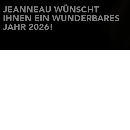
JEANNEAU WÜNSCHT
IHNEN EIN WUNDERBARES
JAHR 2026!
STARTSEITE
NACHRICHTEN
JEANNEAU WÜNSCHT IHNEN EIN WUNDERBARES JAHR 2026!
1 Januar 2026
Während wir das Jahr 2025 abschließen, möchte das gesamte
Jeanneau-Team Ihnen seine herzlichsten Wünsche für das neue
Jahr übermitteln.
Möge 2026 für Sie und Ihre Liebsten Glück, Erfolg und
wunderschöne Fahrten bringen!
Und was gibt es Schöneres, als die schönsten Momente von