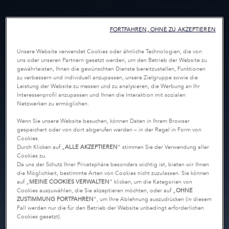
FORTFAHREN, OHNE ZU AKZEPTIEREN
Unsere Website verwendet Cookies oder ähnliche Technologien, die von
uns oder unseren Partnern gesetzt werden, um den Betrieb der Website zu
gewährleisten, Ihnen die gewünschten Dienste bereitzustellen, Funktionen
zu verbessern und individuell anzupassen, unsere Zielgruppe sowie die
Leistung der Website zu messen und zu analysieren, die Werbung an Ihr
Interessenprofil anzupassen und Ihnen die Interaktion mit sozialen
Netzwerken zu ermöglichen.
Wenn Sie unsere Website besuchen, können Daten in Ihrem Browser
gespeichert oder von dort abgerufen werden – in der Regel in Form von
Cookies.
Durch Klicken auf „
ALLE AKZEPTIEREN
“ stimmen Sie der Verwendung aller
Cookies zu.
Da uns der Schutz Ihrer Privatsphäre besonders wichtig ist, bieten wir Ihnen
die Möglichkeit, bestimmte Arten von Cookies nicht zuzulassen. Sie können
auf „
MEINE COOKIES VERWALTEN
“ klicken, um die Kategorien von
Cookies auszuwählen, die Sie akzeptieren möchten, oder auf „
OHNE
ZUSTIMMUNG FORTFAHREN
“, um Ihre Ablehnung auszudrücken (in diesem
Fall werden nur die für den Betrieb der Website unbedingt erforderlichen
Cookies gesetzt).