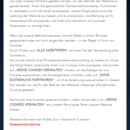
uns oder unseren Partnern gesetzt werden, um den Betrieb der Website zu
gewährleisten, Ihnen die gewünschten Dienste bereitzustellen, Funktionen
zu verbessern und individuell anzupassen, unsere Zielgruppe sowie die
Leistung der Website zu messen und zu analysieren, die Werbung an Ihr
Interessenprofil anzupassen und Ihnen die Interaktion mit sozialen
Netzwerken zu ermöglichen.
Wenn Sie unsere Website besuchen, können Daten in Ihrem Browser
gespeichert oder von dort abgerufen werden – in der Regel in Form von
Cookies.
Durch Klicken auf „
ALLE AKZEPTIEREN
“ stimmen Sie der Verwendung aller
Cookies zu.
Da uns der Schutz Ihrer Privatsphäre besonders wichtig ist, bieten wir Ihnen
die Möglichkeit, bestimmte Arten von Cookies nicht zuzulassen. Sie können
auf „
MEINE COOKIES VERWALTEN
“ klicken, um die Kategorien von
Cookies auszuwählen, die Sie akzeptieren möchten, oder auf „
OHNE
ZUSTIMMUNG FORTFAHREN
“, um Ihre Ablehnung auszudrücken (in diesem
Fall werden nur die für den Betrieb der Website unbedingt erforderlichen
Cookies gesetzt).
Sie können Ihre Auswahl jederzeit ändern, indem Sie auf den Link „
MEINE
COOKIES VERWALTEN
“ am unteren Rand jeder Seite unserer Website
klicken.
Weitere Informationen finden Sie in Abschnitt 9 unserer
Datenschutzrichtlinie
.