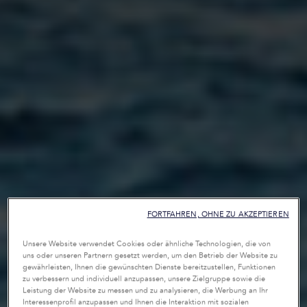
FORTFAHREN, OHNE ZU AKZEPTIEREN
Unsere Website verwendet Cookies oder ähnliche Technologien, die von
uns oder unseren Partnern gesetzt werden, um den Betrieb der Website zu
gewährleisten, Ihnen die gewünschten Dienste bereitzustellen, Funktionen
zu verbessern und individuell anzupassen, unsere Zielgruppe sowie die
Leistung der Website zu messen und zu analysieren, die Werbung an Ihr
Interessenprofil anzupassen und Ihnen die Interaktion mit sozialen