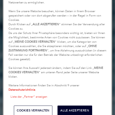
Netzwerken zu ermöglichen.
Wenn Sie unsere Website besuchen, können Daten in Ihrem Browser
gespeichert oder von dort abgerufen werden – in der Regel in Form von
Cookies.
Durch Klicken auf „
ALLE AKZEPTIEREN
“ stimmen Sie der Verwendung aller
Cookies zu.
Da uns der Schutz Ihrer Privatsphäre besonders wichtig ist, bieten wir Ihnen
die Möglichkeit, bestimmte Arten von Cookies nicht zuzulassen. Sie können
auf „
MEINE COOKIES VERWALTEN
“ klicken, um die Kategorien von
Cookies auszuwählen, die Sie akzeptieren möchten, oder auf „
OHNE
ZUSTIMMUNG FORTFAHREN
“, um Ihre Ablehnung auszudrücken (in diesem
Fall werden nur die für den Betrieb der Website unbedingt erforderlichen
Cookies gesetzt).
Sie können Ihre Auswahl jederzeit ändern, indem Sie auf den Link „
MEINE
COOKIES VERWALTEN
“ am unteren Rand jeder Seite unserer Website
klicken.
Weitere Informationen finden Sie in Abschnitt 9 unserer
Datenschutzrichtlinie
.
Liste der „Partner“ anzeigen
COOKIES VERWALTEN
ALLE AKZEPTIEREN