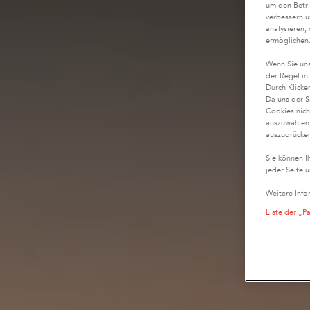
um den Betri
verbessern u
analysieren,
ermöglichen
Wenn Sie uns
der Regel in
Durch Klicke
Da uns der S
Cookies nich
auszuwählen,
auszudrücken
Sie können I
jeder Seite u
Weitere Info
Liste der „P