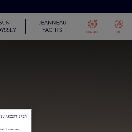
SUN
JEANNEAU
YSSEY
YACHTS
KONTAKT
DE
ZU AKZEPTIEREN
setzt werden,