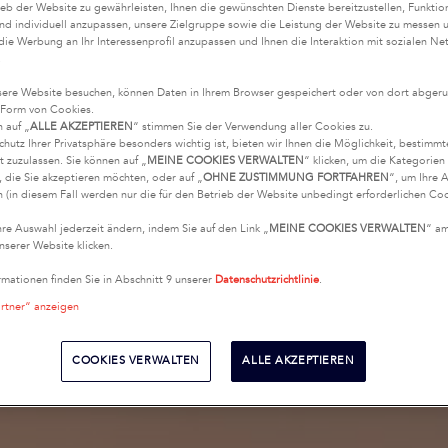
eb der Website zu gewährleisten, Ihnen die gewünschten Dienste bereitzustellen, Funktio
nd individuell anzupassen, unsere Zielgruppe sowie die Leistung der Website zu messen 
 die Werbung an Ihr Interessenprofil anzupassen und Ihnen die Interaktion mit sozialen Ne
.
ere Website besuchen, können Daten in Ihrem Browser gespeichert oder von dort abgeru
 Form von Cookies.
n auf „
ALLE AKZEPTIEREN
“ stimmen Sie der Verwendung aller Cookies zu.
chutz Ihrer Privatsphäre besonders wichtig ist, bieten wir Ihnen die Möglichkeit, bestimm
t zuzulassen. Sie können auf „
MEINE COOKIES VERWALTEN
“ klicken, um die Kategorie
 die Sie akzeptieren möchten, oder auf „
OHNE ZUSTIMMUNG FORTFAHREN
“, um Ihre 
 (in diesem Fall werden nur die für den Betrieb der Website unbedingt erforderlichen Coo
hre Auswahl jederzeit ändern, indem Sie auf den Link „
MEINE COOKIES VERWALTEN
“ a
nserer Website klicken.
rmationen finden Sie in Abschnitt 9 unserer
Datenschutzrichtlinie
.
artner“ anzeigen
COOKIES VERWALTEN
ALLE AKZEPTIEREN