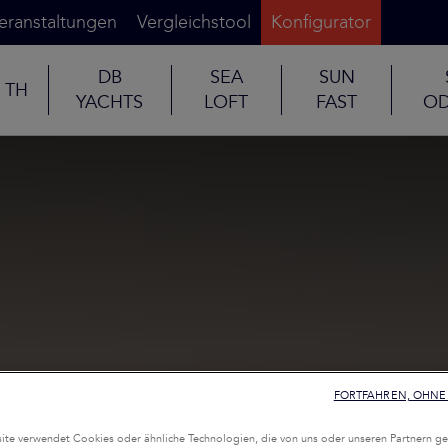
eranstaltungen
Vergleichstool
Konfigurator
DB
SEA
SUN
TH
YACHTS
LOFT
FAST
OD
FORTFAHREN, OHNE 
te verwendet Cookies oder ähnliche Technologien, die von uns oder unseren Partnern ge