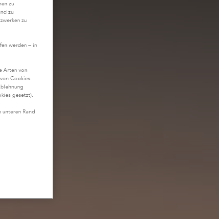
nen zu
und zu
tzwerken zu
fen werden – in
te Arten von
n von Cookies
Ablehnung
kies gesetzt).
m unteren Rand