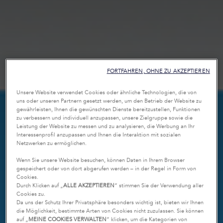
FORTFAHREN, OHNE ZU AKZEPTIEREN
Unsere Website verwendet Cookies oder ähnliche Technologien, die von
uns oder unseren Partnern gesetzt werden, um den Betrieb der Website zu
gewährleisten, Ihnen die gewünschten Dienste bereitzustellen, Funktionen
zu verbessern und individuell anzupassen, unsere Zielgruppe sowie die
Leistung der Website zu messen und zu analysieren, die Werbung an Ihr
Interessenprofil anzupassen und Ihnen die Interaktion mit sozialen
Netzwerken zu ermöglichen.
Wenn Sie unsere Website besuchen, können Daten in Ihrem Browser
gespeichert oder von dort abgerufen werden – in der Regel in Form von
Cookies.
Durch Klicken auf „
ALLE AKZEPTIEREN
“ stimmen Sie der Verwendung aller
Cookies zu.
Da uns der Schutz Ihrer Privatsphäre besonders wichtig ist, bieten wir Ihnen
die Möglichkeit, bestimmte Arten von Cookies nicht zuzulassen. Sie können
auf „
MEINE COOKIES VERWALTEN
“ klicken, um die Kategorien von