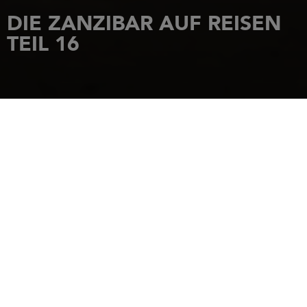
DIE ZANZIBAR AUF REISEN
TEIL 16
STARTSEITE
NACHRICHTEN
DIE ZANZIBAR AUF REISEN TEIL 16
13 Dezember 2017
ERKUNDUNG AUF
DEN KANAREN
DAS SEGELBOOT ZANZIBAR LIEGT AUF