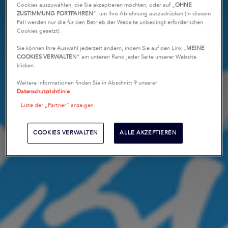
Cookies auszuwählen, die Sie akzeptieren möchten, oder auf „
OHNE
ZUSTIMMUNG FORTFAHREN
“, um Ihre Ablehnung auszudrücken (in diesem
Fall werden nur die für den Betrieb der Website unbedingt erforderlichen
Cookies gesetzt).
Sie können Ihre Auswahl jederzeit ändern, indem Sie auf den Link „
MEINE
COOKIES VERWALTEN
“ am unteren Rand jeder Seite unserer Website
klicken.
Weitere Informationen finden Sie in Abschnitt 9 unserer
Datenschutzrichtlinie
.
Liste der „Partner“ anzeigen
COOKIES VERWALTEN
ALLE AKZEPTIEREN