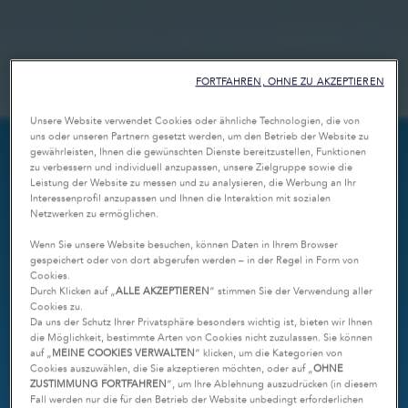
FORTFAHREN, OHNE ZU AKZEPTIEREN
Unsere Website verwendet Cookies oder ähnliche Technologien, die von
uns oder unseren Partnern gesetzt werden, um den Betrieb der Website zu
gewährleisten, Ihnen die gewünschten Dienste bereitzustellen, Funktionen
zu verbessern und individuell anzupassen, unsere Zielgruppe sowie die
Leistung der Website zu messen und zu analysieren, die Werbung an Ihr
Interessenprofil anzupassen und Ihnen die Interaktion mit sozialen
Netzwerken zu ermöglichen.
Wenn Sie unsere Website besuchen, können Daten in Ihrem Browser
gespeichert oder von dort abgerufen werden – in der Regel in Form von
Cookies.
Durch Klicken auf „
ALLE AKZEPTIEREN
“ stimmen Sie der Verwendung aller
Cookies zu.
Da uns der Schutz Ihrer Privatsphäre besonders wichtig ist, bieten wir Ihnen
die Möglichkeit, bestimmte Arten von Cookies nicht zuzulassen. Sie können
auf „
MEINE COOKIES VERWALTEN
“ klicken, um die Kategorien von
Cookies auszuwählen, die Sie akzeptieren möchten, oder auf „
OHNE
ZUSTIMMUNG FORTFAHREN
“, um Ihre Ablehnung auszudrücken (in diesem
Fall werden nur die für den Betrieb der Website unbedingt erforderlichen