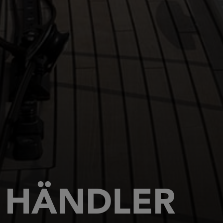
HÄNDLER